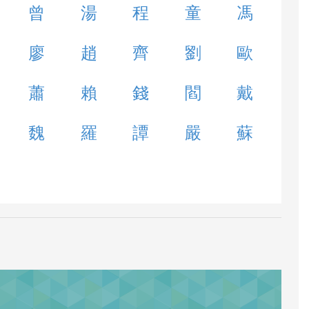
曾
湯
程
童
馮
廖
趙
齊
劉
歐
蕭
賴
錢
閻
戴
魏
羅
譚
嚴
蘇