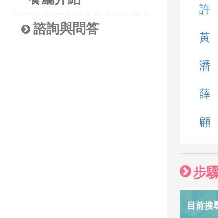
許
諮詢與問答
黃
潘
薛
顧
步
目前搜