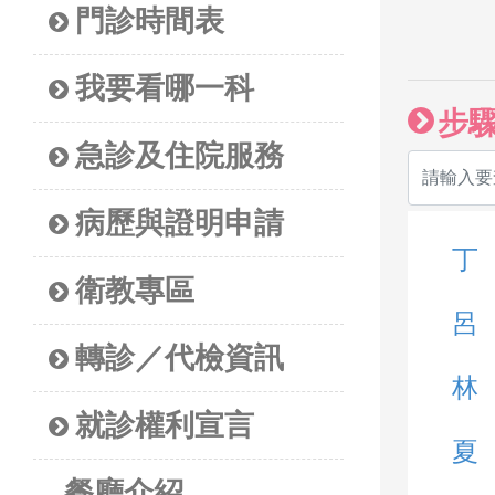
門診時間表
我要看哪一科
步
急診及住院服務
病歷與證明申請
丁
衛教專區
呂
轉診／代檢資訊
林
就診權利宣言
夏
餐廳介紹