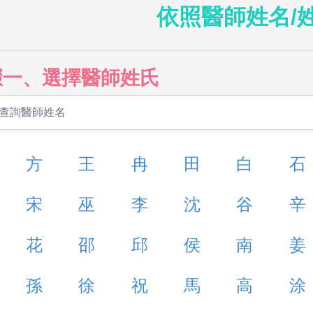
依照醫師姓名/
驟一、選擇醫師姓氏
方
王
冉
田
白
石
宋
巫
李
沈
谷
辛
花
邵
邱
侯
南
姜
孫
徐
祝
馬
高
涂