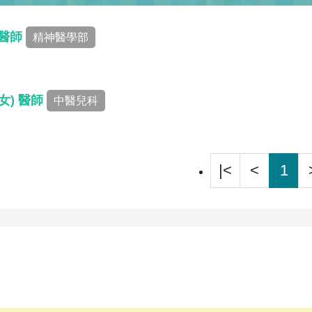
 醫師
精神醫學部
女) 醫師
中醫兒科
|<
<
1