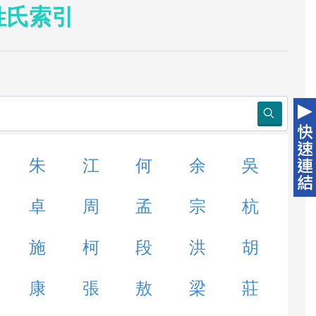
姓氏索引
朱
江
何
余
吳
卓
周
孟
宗
杭
施
柯
段
洪
胡
康
張
敖
梁
莊