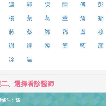
連
郭
陳
陸
傅
彭
楊
葉
葛
董
詹
鄒
蔣
蔡
鄭
鄧
盧
穆
謝
鍾
韓
簡
藍
顏
凃
温
驟二、選擇看診醫師
尋條件： 潘