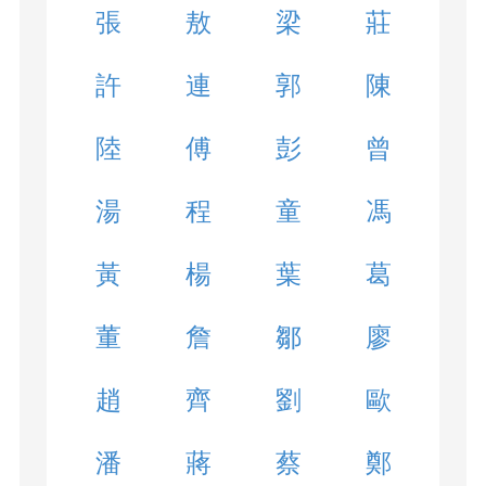
張
敖
梁
莊
許
連
郭
陳
陸
傅
彭
曾
湯
程
童
馮
黃
楊
葉
葛
董
詹
鄒
廖
趙
齊
劉
歐
潘
蔣
蔡
鄭