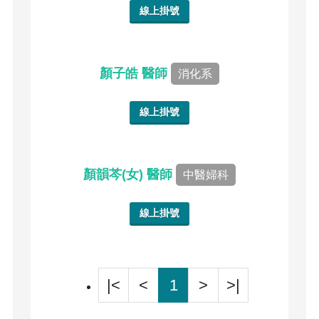
線上掛號
顏子皓 醫師
消化系
線上掛號
顏韻芩(女) 醫師
中醫婦科
線上掛號
|<
<
1
>
>|