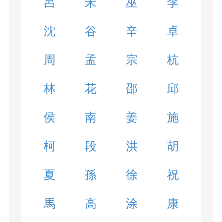
呂
宋
巫
李
沈
谷
辛
卓
周
孟
宗
杭
林
花
邵
邱
侯
南
姜
施
柯
段
洪
胡
夏
孫
徐
祝
馬
高
涂
康