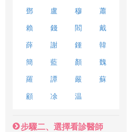
鄧
盧
穆
蕭
賴
錢
閻
戴
薛
謝
鍾
韓
簡
藍
顏
魏
羅
譚
嚴
蘇
顧
凃
温
步驟二、選擇看診醫師