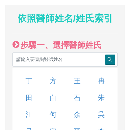
依照醫師姓名/姓氏索引
步驟一、選擇醫師姓氏
丁
方
王
冉
田
白
石
朱
江
何
余
吳