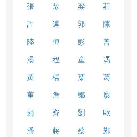
張
敖
梁
莊
許
連
郭
陳
陸
傅
彭
曾
湯
程
童
馮
黃
楊
葉
葛
董
詹
鄒
廖
趙
齊
劉
歐
潘
蔣
蔡
鄭