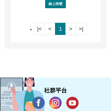
線上掛號
|<
<
1
>
>|
社群平台