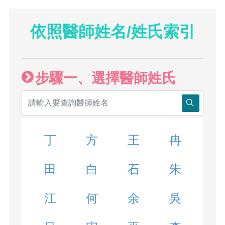
依照醫師姓名/姓氏索引
步驟一、選擇醫師姓氏
丁
方
王
冉
田
白
石
朱
江
何
余
吳