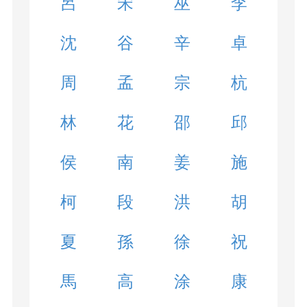
呂
宋
巫
李
沈
谷
辛
卓
周
孟
宗
杭
林
花
邵
邱
侯
南
姜
施
柯
段
洪
胡
夏
孫
徐
祝
馬
高
涂
康