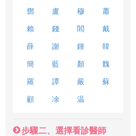
鄧
盧
穆
蕭
賴
錢
閻
戴
薛
謝
鍾
韓
簡
藍
顏
魏
羅
譚
嚴
蘇
顧
凃
温
步驟二、選擇看診醫師