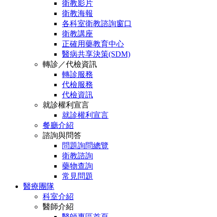
衛教影片
衛教海報
各科室衛教諮詢窗口
衛教講座
正確用藥教育中心
醫病共享決策(SDM)
轉診／代檢資訊
轉診服務
代檢服務
代檢資訊
就診權利宣言
就診權利宣言
餐廳介紹
諮詢與問答
問題詢問總覽
衛教諮詢
藥物查詢
常見問題
醫療團隊
科室介紹
醫師介紹
醫師專區首頁