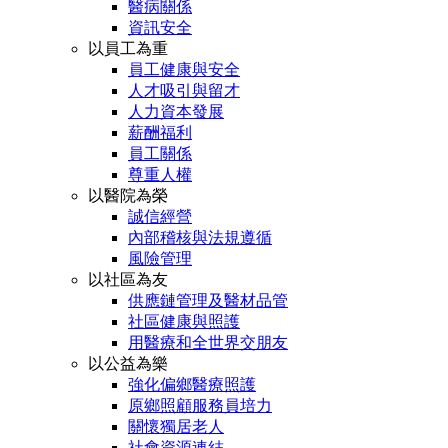
醫病關係
資訊安全
以員工為重
員工健康與安全
人才吸引與留才
人力資本發展
薪酬福利
員工關係
尊重人權
以醫院為榮
誠信經營
內部稽核與法規遵循
風險管理
以社區為友
供應鏈管理及醫材品管
社區健康與照護
用醫療和全世界交朋友
以公益為樂
強化偏鄉醫療照護
原鄉照顧服務員培力
關懷獨居老人
社會資源連結