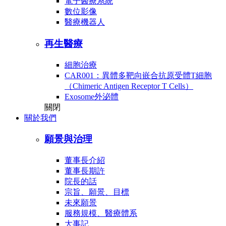
電子醫療系統
數位影像
醫療機器人
再生醫療
細胞治療
CAR001：異體多靶向嵌合抗原受體T細胞
（Chimeric Antigen Receptor T Cells）
Exosome外泌體
關閉
關於我們
願景與治理
董事長介紹
董事長期許
院長的話
宗旨、願景、目標
未來願景
服務規模、醫療體系
大事記