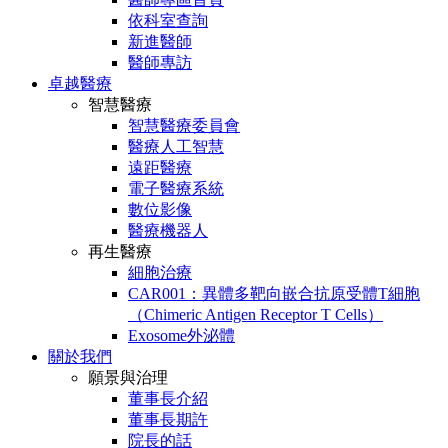
依科室查詢
新進醫師
醫師專訪
卓越醫療
智慧醫療
智慧醫療委員會
醫療人工智慧
遠距醫療
電子醫療系統
數位影像
醫療機器人
再生醫療
細胞治療
CAR001：異體多靶向嵌合抗原受體T細胞
（Chimeric Antigen Receptor T Cells）
Exosome外泌體
關於我們
願景與治理
董事長介紹
董事長期許
院長的話