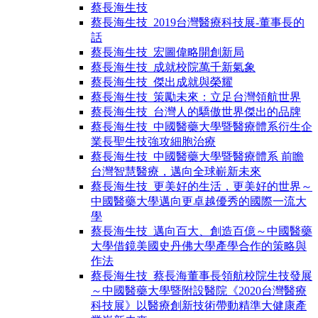
蔡長海生技
蔡長海生技​_2019台灣醫療科技展-董事長的
話
蔡長海生技_宏圖偉略開創新局
蔡長海生技_成就校院萬千新氣象
蔡長海生技_傑出成就與榮耀
蔡長海生技_策勵未來：立足台灣領航世界
蔡長海生技_台灣人的驕傲世界傑出的品牌
蔡長海生技_中國醫藥大學暨醫療體系衍生企
業長聖生技強攻細胞治療
蔡長海生技_中國醫藥大學暨醫療體系 前瞻
台灣智慧醫療，邁向全球嶄新未來
蔡長海生技_更美好的生活，更美好的世界～
中國醫藥大學邁向更卓越優秀的國際一流大
學
蔡長海生技_邁向百大、創造百億～中國醫藥
大學借鏡美國史丹佛大學產學合作的策略與
作法
蔡長海生技_蔡長海董事長領航校院生技發展
～中國醫藥大學暨附設醫院《2020台灣醫療
科技展》以醫療創新技術帶動精準大健康產