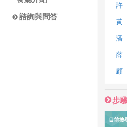
許
諮詢與問答
黃
潘
薛
顧
步
目前搜