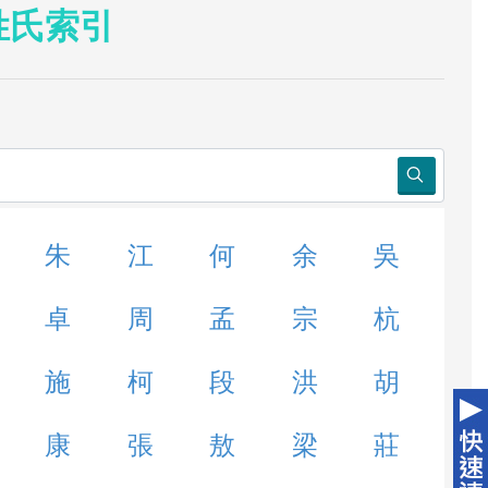
姓氏索引
朱
江
何
余
吳
卓
周
孟
宗
杭
施
柯
段
洪
胡
康
張
敖
梁
莊