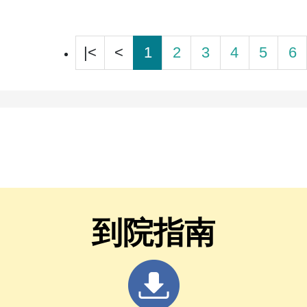
|<
<
1
2
3
4
5
6
到院指南