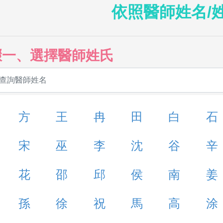
依照醫師姓名/
驟一、選擇醫師姓氏
方
王
冉
田
白
石
宋
巫
李
沈
谷
辛
花
邵
邱
侯
南
姜
孫
徐
祝
馬
高
涂