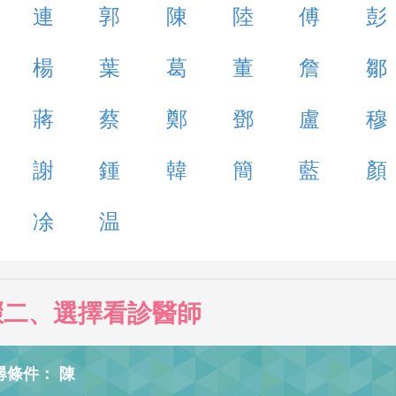
連
郭
陳
陸
傅
彭
楊
葉
葛
董
詹
鄒
蔣
蔡
鄭
鄧
盧
穆
謝
鍾
韓
簡
藍
顏
凃
温
驟二、選擇看診醫師
尋條件： 陳