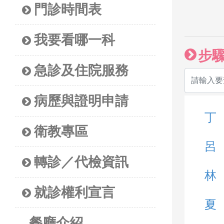
門診時間表
我要看哪一科
步
急診及住院服務
病歷與證明申請
丁
衛教專區
呂
轉診／代檢資訊
林
就診權利宣言
夏
餐廳介紹