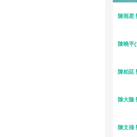
陳雨星
陳曉平(
陳柏廷
陳大隆
陳文祿