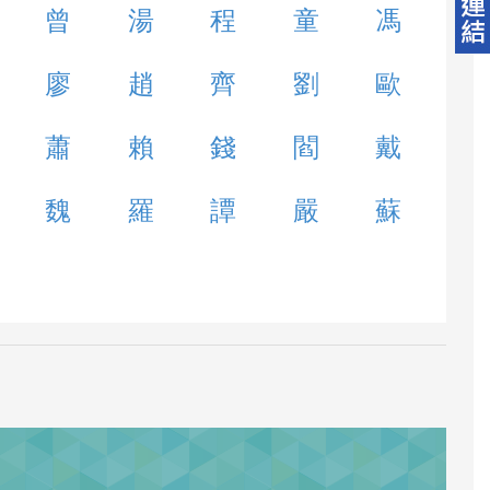
曾
湯
程
童
馮
廖
趙
齊
劉
歐
蕭
賴
錢
閻
戴
魏
羅
譚
嚴
蘇