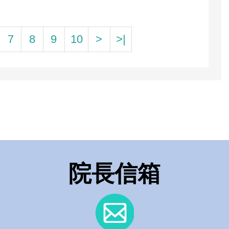
7
8
9
10
>
>|
院長信箱