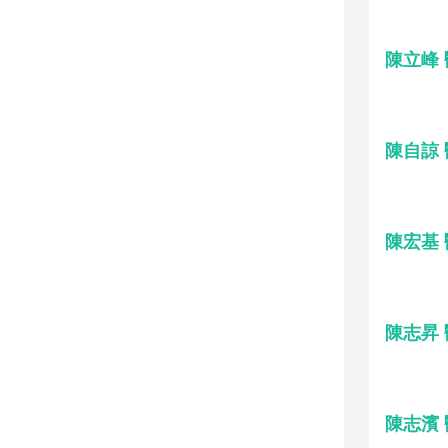
陳立峰
陳自諒
陳宏基
陳志昇
陳志濱