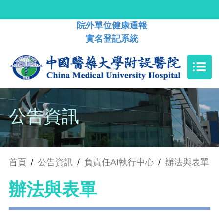
院外單位健康通報
實名登記系統
公告資訊
首頁
/
公告資訊
/
負責任AI執行中心
/
辦法與表單
辦法與表單