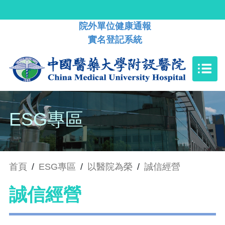
院外單位健康通報
實名登記系統
ESG專區
首頁
/
ESG專區
/
以醫院為榮
/
誠信經營
誠信經營