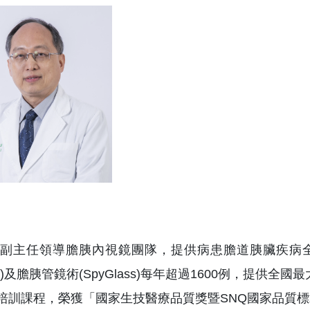
信副主任領導膽胰內視鏡團隊，提供病患膽道胰臟疾病
CP)及膽胰管鏡術(SpyGlass)每年超過1600例，提
P培訓課程，榮獲「國家生技醫療品質獎暨SNQ國家品質