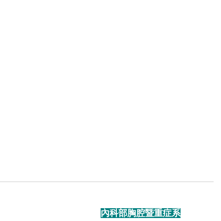
內科部胸腔暨重症系