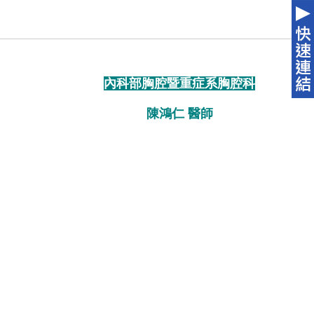
內科部胸腔暨重症系胸腔科
陳鴻仁 醫師