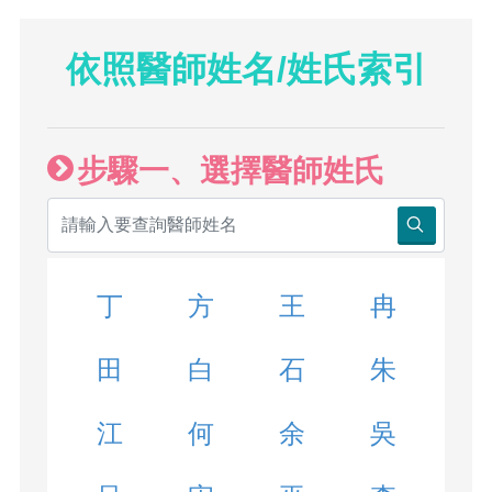
依照醫師姓名/姓氏索引
步驟一、選擇醫師姓氏
丁
方
王
冉
田
白
石
朱
江
何
余
吳