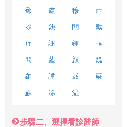
鄧
盧
穆
蕭
賴
錢
閻
戴
薛
謝
鍾
韓
簡
藍
顏
魏
羅
譚
嚴
蘇
顧
凃
温
步驟二、選擇看診醫師