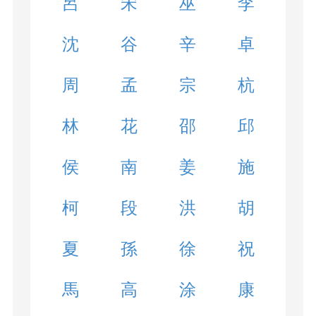
呂
宋
巫
李
沈
谷
辛
卓
周
孟
宗
杭
林
花
邵
邱
侯
南
姜
施
柯
段
洪
胡
夏
孫
徐
祝
馬
高
涂
康