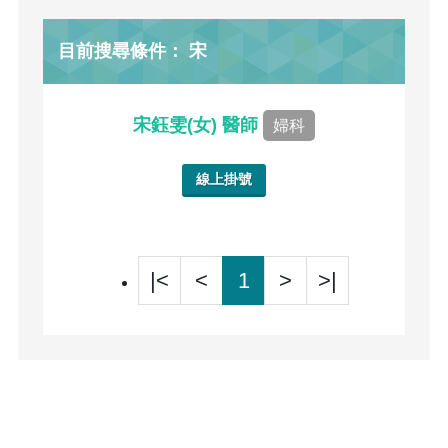
目前搜尋條件： 宋
宋鈺雯(女) 醫師
婦科
線上掛號
|<
<
1
>
>|