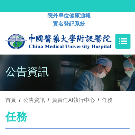
院外單位健康通報
實名登記系統
公告資訊
首頁
/
公告資訊
/
負責任AI執行中心
/
任務
任務