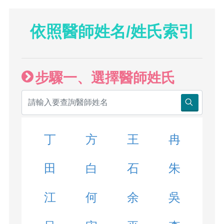
依照醫師姓名/姓氏索引
步驟一、選擇醫師姓氏
丁
方
王
冉
田
白
石
朱
江
何
余
吳