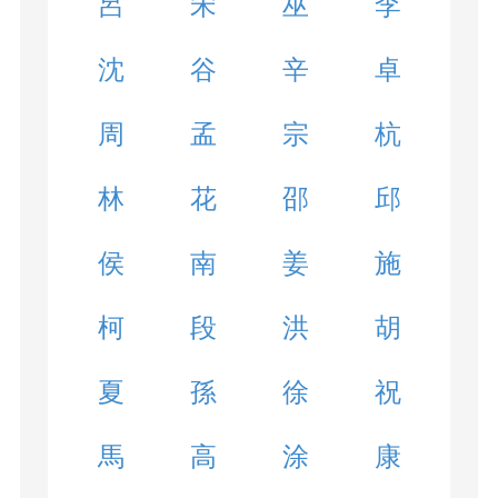
呂
宋
巫
李
沈
谷
辛
卓
周
孟
宗
杭
林
花
邵
邱
侯
南
姜
施
柯
段
洪
胡
夏
孫
徐
祝
馬
高
涂
康