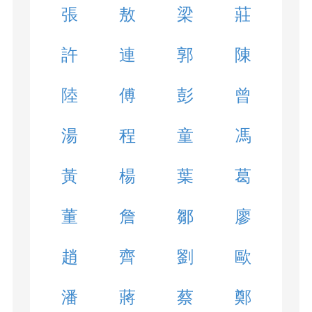
張
敖
梁
莊
許
連
郭
陳
陸
傅
彭
曾
湯
程
童
馮
黃
楊
葉
葛
董
詹
鄒
廖
趙
齊
劉
歐
潘
蔣
蔡
鄭