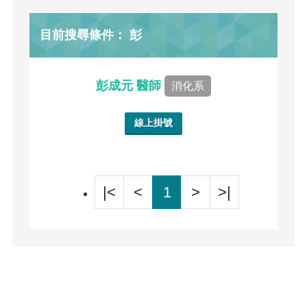
目前搜尋條件： 彭
彭成元 醫師
消化系
線上掛號
|<
<
1
>
>|