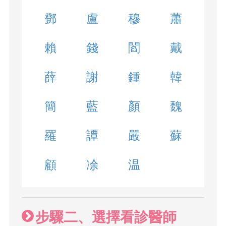
鄧
盧
穆
蕭
賴
錢
閻
戴
薛
謝
鍾
韓
簡
藍
顏
魏
羅
譚
嚴
蘇
顧
凃
温
步驟二、選擇看診醫師