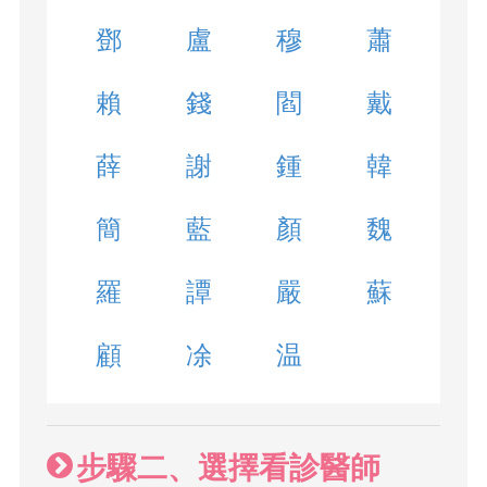
鄧
盧
穆
蕭
賴
錢
閻
戴
薛
謝
鍾
韓
簡
藍
顏
魏
羅
譚
嚴
蘇
顧
凃
温
步驟二、選擇看診醫師