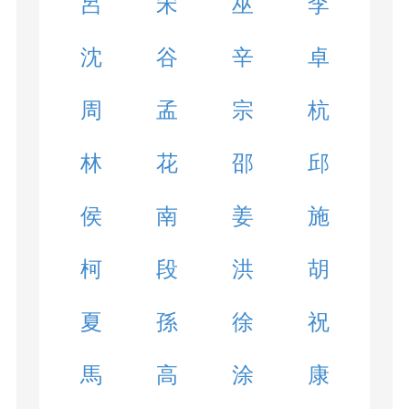
呂
宋
巫
李
沈
谷
辛
卓
周
孟
宗
杭
林
花
邵
邱
侯
南
姜
施
柯
段
洪
胡
夏
孫
徐
祝
馬
高
涂
康