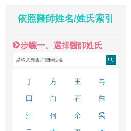
依照醫師姓名/姓氏索引
步驟一、選擇醫師姓氏
丁
方
王
冉
田
白
石
朱
江
何
余
吳