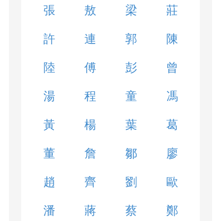
張
敖
梁
莊
許
連
郭
陳
陸
傅
彭
曾
湯
程
童
馮
黃
楊
葉
葛
董
詹
鄒
廖
趙
齊
劉
歐
潘
蔣
蔡
鄭