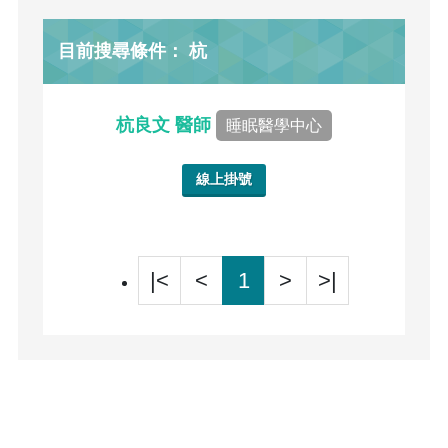
目前搜尋條件： 杭
杭良文 醫師
睡眠醫學中心
線上掛號
|<
<
1
>
>|