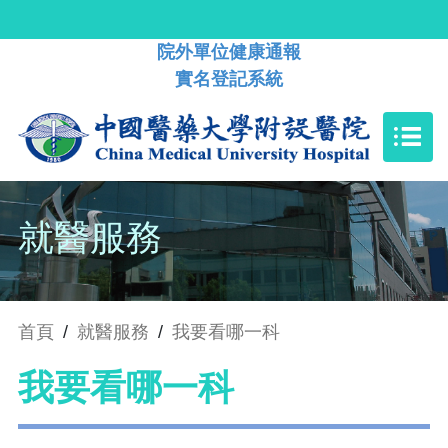
院外單位健康通報
實名登記系統
就醫服務
首頁
/
就醫服務
/
我要看哪一科
我要看哪一科