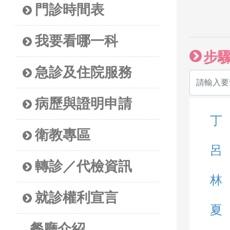
門診時間表
我要看哪一科
步
急診及住院服務
病歷與證明申請
丁
衛教專區
呂
轉診／代檢資訊
林
就診權利宣言
夏
餐廳介紹