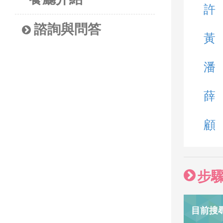
許
諮詢與問答
黃
潘
薛
顧
步
目前搜