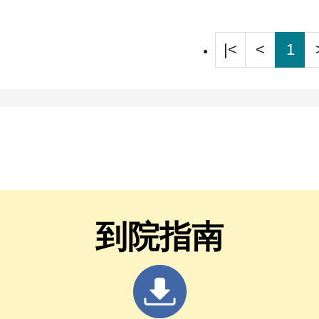
|<
<
1
到院指南