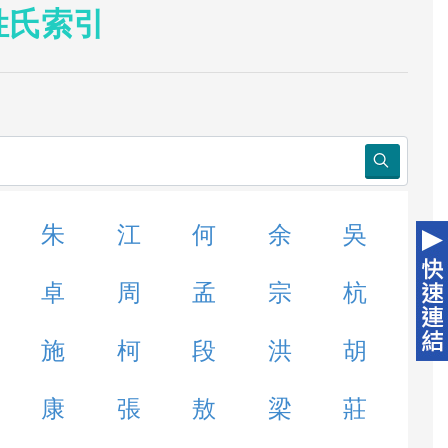
姓氏索引
朱
江
何
余
吳
卓
周
孟
宗
杭
施
柯
段
洪
胡
康
張
敖
梁
莊