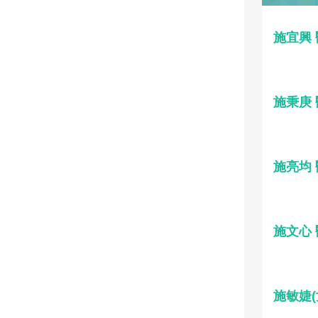
施宜興
施秉庚
施亮均
施文心
施敏婕(