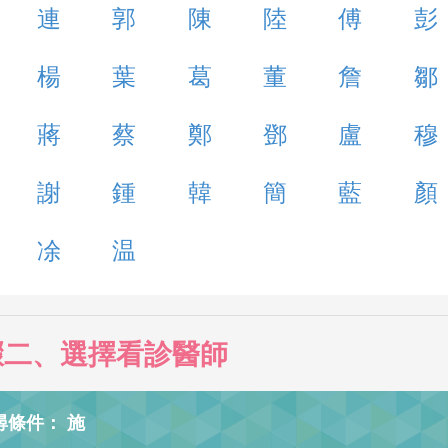
連
郭
陳
陸
傅
彭
楊
葉
葛
董
詹
鄒
蔣
蔡
鄭
鄧
盧
穆
謝
鍾
韓
簡
藍
顏
凃
温
驟二、選擇看診醫師
尋條件： 施