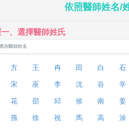
依照醫師姓名/
驟一、選擇醫師姓氏
方
王
冉
田
白
石
宋
巫
李
沈
谷
辛
花
邵
邱
侯
南
姜
孫
徐
祝
馬
高
涂