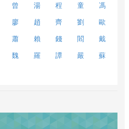
曾
湯
程
童
馮
廖
趙
齊
劉
歐
蕭
賴
錢
閻
戴
魏
羅
譚
嚴
蘇