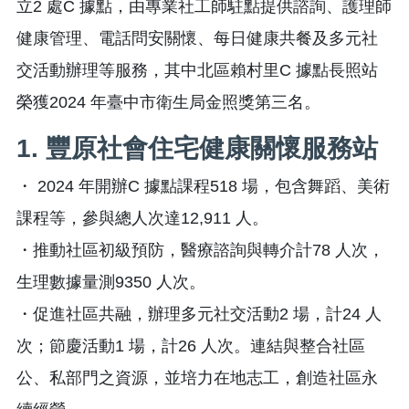
立2 處C 據點，由專業社工師駐點提供諮詢、護理師
健康管理、電話問安關懷、每日健康共餐及多元社
交活動辦理等服務，其中北區賴村里C 據點長照站
榮獲2024 年臺中市衛生局金照獎第三名。
1. 豐原社會住宅健康關懷服務站
・ 2024 年開辦C 據點課程518 場，包含舞蹈、美術
課程等，參與總人次達12,911 人。
・推動社區初級預防，醫療諮詢與轉介計78 人次，
生理數據量測9350 人次。
・促進社區共融，辦理多元社交活動2 場，計24 人
次；節慶活動1 場，計26 人次。連結與整合社區
公、私部門之資源，並培力在地志工，創造社區永