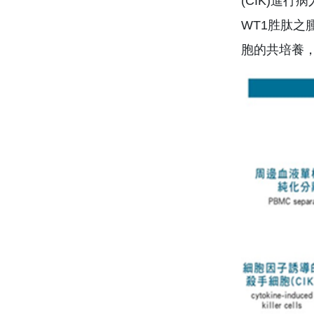
(CIK)進
WT1胜肽之
胞的共培養，