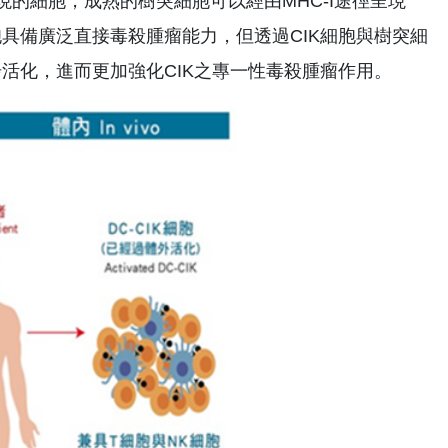
現的細胞，成熟的樹突細胞可以經由MHC-I途徑呈現
胞具備廣泛直接毒殺腫瘤能力，但透過CIK細胞與樹突細
步活化，進而更加強化CIK之專一性毒殺腫瘤作用。