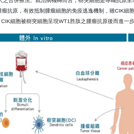
行病人之合併療法。就治病機轉而言，樹突細胞是專職抗原呈
腫瘤抗原，有效抵制腫瘤細胞的免疫逃逸機制，雖CIK細
CIK細胞被樹突細胞呈現WT1胜肽之腫瘤抗原後而進一