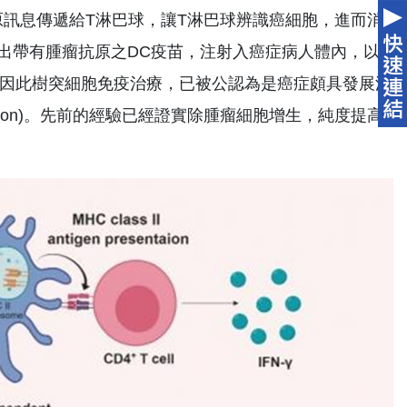
原訊息傳遞給T淋巴球，讓T淋巴球辨識癌細胞，進而消
出帶有腫瘤抗原之DC疫苗，注射入癌症病人體內，以
。因此樹突細胞免疫治療，已被公認為是癌症頗具發展潛
tion)。先前的經驗已經證實除腫瘤細胞增生，純度提高