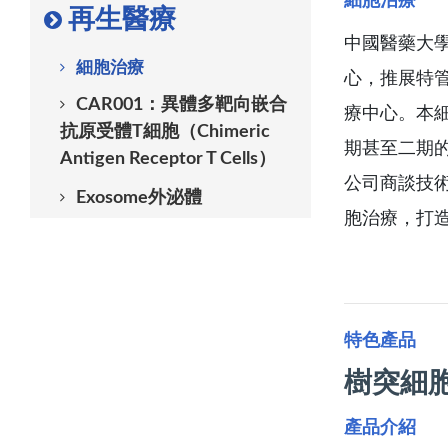
再生醫療
中國醫藥大學
細胞治療
心，推展特
CAR001：異體多靶向嵌合
療中心。本
抗原受體T細胞（Chimeric
期甚至二期
Antigen Receptor T Cells）
公司商談技術
Exosome外泌體
胞治療，打
特色產品
樹突細胞（
產品介紹