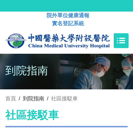
院外單位健康通報
實名登記系統
到院指南
首頁
/
到院指南
/
社區接駁車
社區接駁車