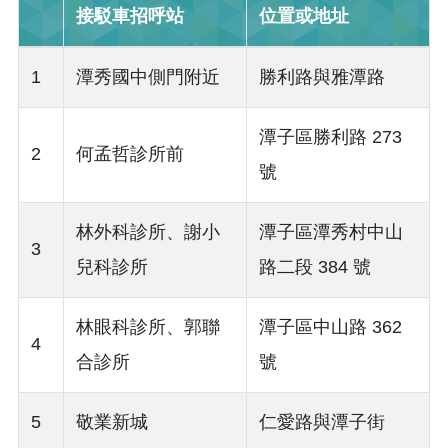
接駁車招呼站
位置或地址
1
潭秀國中側門附近
勝利路與雅潭路
潭子區勝利路 273
2
何孟哲診所前
號
林外科診所、謝小
潭子區潭秀村中山
3
兒科診所
路二段 384 號
林眼科診所、郭聯
潭子區中山路 362
4
合診所
號
5
敬業新城
仁愛路與潭子街