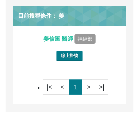
目前搜尋條件： 姜
姜信匡 醫師
神經部
線上掛號
|<
<
1
>
>|