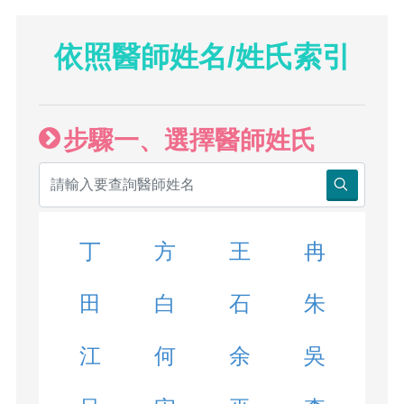
依照醫師姓名/姓氏索引
步驟一、選擇醫師姓氏
丁
方
王
冉
田
白
石
朱
江
何
余
吳