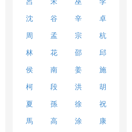
呂
宋
巫
李
沈
谷
辛
卓
周
孟
宗
杭
林
花
邵
邱
侯
南
姜
施
柯
段
洪
胡
夏
孫
徐
祝
馬
高
涂
康