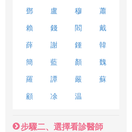
鄧
盧
穆
蕭
賴
錢
閻
戴
薛
謝
鍾
韓
簡
藍
顏
魏
羅
譚
嚴
蘇
顧
凃
温
步驟二、選擇看診醫師