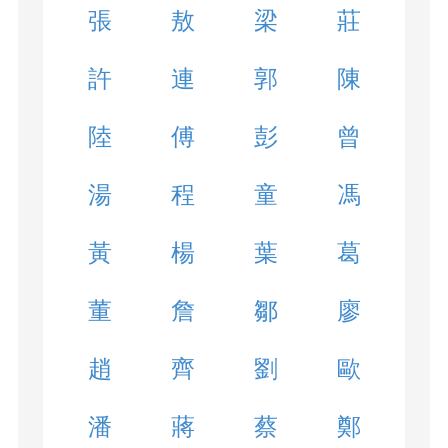
張
敖
梁
莊
許
連
郭
陳
陸
傅
彭
曾
湯
程
童
馮
黃
楊
葉
葛
董
詹
鄒
廖
趙
齊
劉
歐
潘
蔣
蔡
鄭