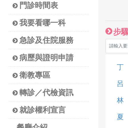
門診時間表
我要看哪一科
步
急診及住院服務
病歷與證明申請
丁
衛教專區
呂
轉診／代檢資訊
林
就診權利宣言
夏
餐廳介紹