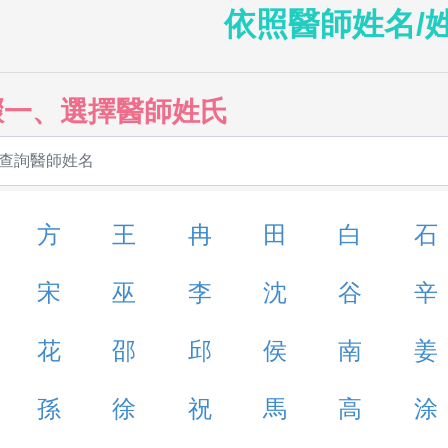
依照醫師姓名/
驟一、選擇醫師姓氏
方
王
冉
田
白
石
宋
巫
李
沈
谷
辛
花
邵
邱
侯
南
姜
孫
徐
祝
馬
高
涂