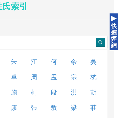
姓氏索引
朱
江
何
余
吳
卓
周
孟
宗
杭
施
柯
段
洪
胡
康
張
敖
梁
莊