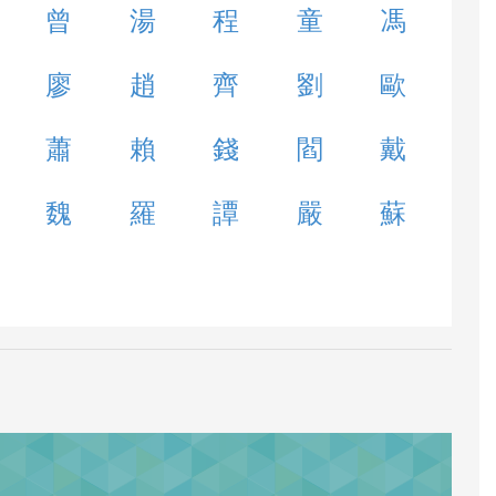
曾
湯
程
童
馮
廖
趙
齊
劉
歐
蕭
賴
錢
閻
戴
魏
羅
譚
嚴
蘇