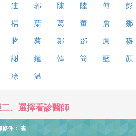
連
郭
陳
陸
傅
彭
楊
葉
葛
董
詹
鄒
蔣
蔡
鄭
鄧
盧
穆
謝
鍾
韓
簡
藍
顏
凃
温
驟二、選擇看診醫師
尋條件： 崔