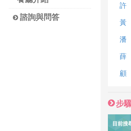
許
諮詢與問答
黃
潘
薛
顧
步
目前搜