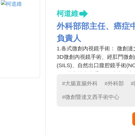
柯道維
外科部部主任、癌症
負責人
1.各式微創內視鏡手術： 微創達文西機
3D微創內視鏡手術、經肛門微創內
(SILS)、自然出口腹腔鏡手術(NO
2.肛門良性疾患手術： 痔瘡、
加射刀(LigaSure)手術、痔瘡環
#大腸直腸外科
#外科部
3.無痛大腸鏡檢查。
#微創暨達文西手術中心