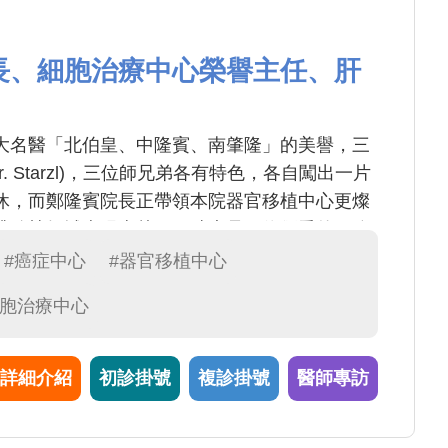
長、細胞治療中心榮譽主任、肝
大名醫「北伯皇、中隆賓、南肇隆」的美譽，三
. Starzl)，三位師兄弟各有特色，各自闖出一片
休，而鄭隆賓院長正帶領本院器官移植中心更燦
臟移植領域表現卓越，同時也是一位優秀的肝膽
威。在本院器官移植中心，鄭院長扮演功不可滅
#癌症中心
#器官移植中心
細胞治療中心
詳細介紹
初診掛號
複診掛號
醫師專訪