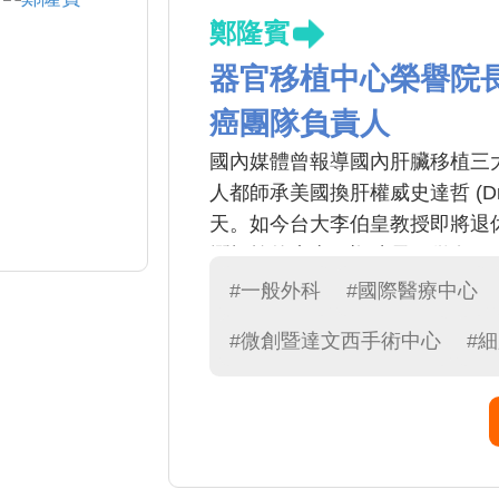
鄭隆賓
器官移植中心榮譽院
癌團隊負責人
國內媒體曾報導國內肝臟移植三
人都師承美國換肝權威史達哲 (Dr
天。如今台大李伯皇教授即將退
爛輝煌的未來。鄭院長不僅在肝
腸胃和甲狀腺腫瘤執刀的外科權
#一般外科
#國際醫療中心
的創基角色
#微創暨達文西手術中心
#