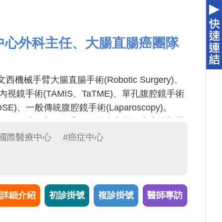
中心外科主任、大腸直腸癌團隊
械手臂大腸直腸手術(Robotic Surgery)、
視鏡手術(TAMIS、TaTME)、單孔腹腔鏡手術
SE)、一般傳統腹腔鏡手術(Laparoscopy)。
廔管、肛裂、直腸脫垂、肛門狹窄等。痔瘡雙極雷
狀切除(PPH)手術。
#國際醫療中心
#癌症中心
詳細介紹
初診掛號
複診掛號
醫師專訪