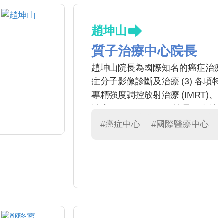
趙坤山
質子治療中心院長
趙坤山院長為國際知名的癌症治療專家
症分子影像診斷及治療 (3) 各
專精強度調控放射治療 (IMRT)
治療(SBRT,SABR)，並運
有豐富著作發表，為多本國際暢銷放射
#癌症中心
#國際醫療中心
Oncology Management Decision”, 
Radiation Therapy”
器。