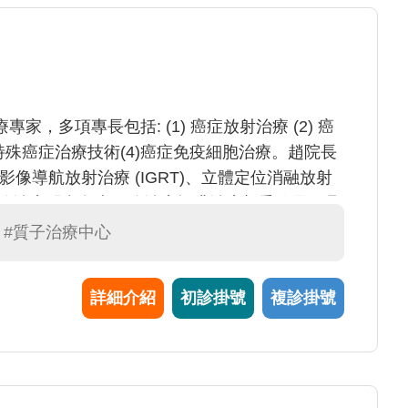
，多項專長包括: (1) 癌症放射治療 (2) 癌
項特殊癌症治療技術(4)癌症免疫細胞治療。趙院長
、影像導航放射治療 (IGRT)、立體定位消融放射
用放射線治療配合免疫細胞治療提升治療加乘效果；具
治療教科書作者，包括 ”Radiation
#質子治療中心
“Practical Essentials of Intensity Modulated
 等，並研發出全球第一台具即時影像診斷的腫瘤放射治療儀
詳細介紹
初診掛號
複診掛號