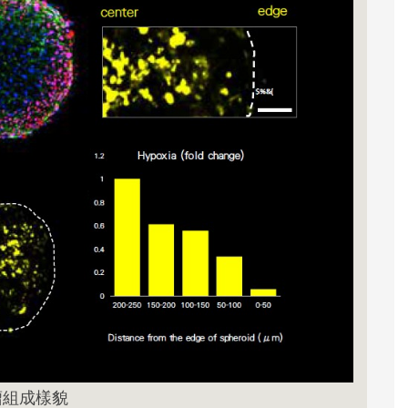
瘤組成樣貌