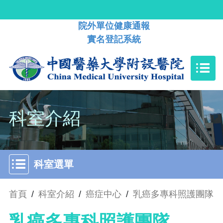
院外單位健康通報
實名登記系統
科室介紹
科室選單
首頁
/
科室介紹
/
癌症中心
/
乳癌多專科照護團隊
乳癌多專科照護團隊