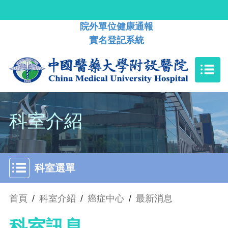
院外單位健康通報
實名登記系統
科室介紹
科室選單
首頁
/
科室介紹
/
癌症中心
/
最新消息
科室訊息