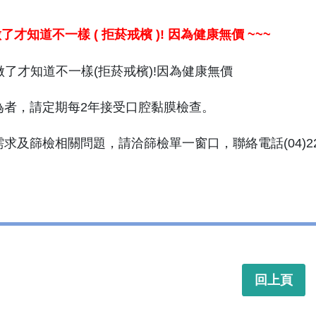
做了才知道不一樣
(
拒菸戒檳
)!
因為健康無價
~~~
行為者，請定期每2年接受口腔黏膜檢查。
需求及篩檢相關問題，請洽篩檢單一窗口，聯絡電話(04)2205-
回上頁