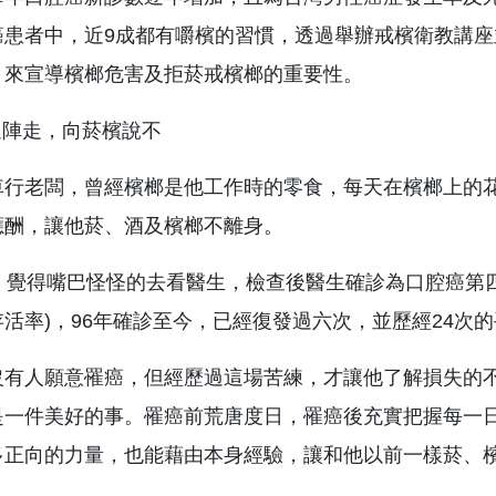
癌患者中，近9成都有嚼檳的習慣，透過舉辦戒檳衛教講
，來宣導檳榔危害及拒菸戒檳榔的重要性。
行老闆，曾經檳榔是他工作時的零食，每天在檳榔上的花費
應酬，讓他菸、酒及檳榔不離身。
，覺得嘴巴怪怪的去看醫生，檢查後醫生確診為口腔癌第四
存活率)，96年確診至今，已經復發過六次，並歷經24次
沒有人願意罹癌，但經歷過這場苦練，才讓他了解損失的
是一件美好的事。罹癌前荒唐度日，罹癌後充實把握每一
多正向的力量，也能藉由本身經驗，讓和他以前一樣菸、