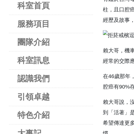
科室首頁
柱，且口腔
經歷及故事
服務項目
團隊介紹
賴大哥，機車
科室訊息
經常的交際
在46歲那年
認識我們
腔癌有90%
引領卓越
賴大哥說，
到「活著」
特色介紹
希望傳達更
大事記
慣。