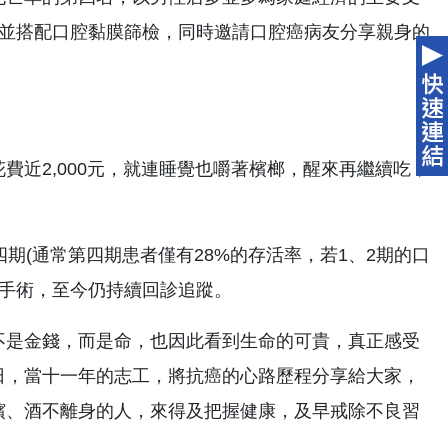
座並搭配口腔黏膜篩檢，同時邀請口腔癌病友分享親身的
近2,000元，就連睡覺也嚼著檳榔，醒來再繼續吃，
期(通常第四期患者僅有28%的存活率，若1、2期的口
的手術，至今仍持續回診追蹤。
不是金錢，而是命，也因此看到生命的可貴，真正感受
日，當十一年的志工，將抗癌的心路歷程分享給大家，
檳、酒不離身的人，來得及把握健康，及早戒除不良習