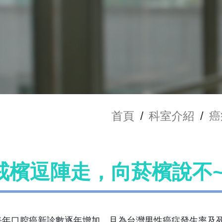
首頁
/
科室介紹
/
癌
戒檳逗陣走，向菸檳說不~
每年口腔癌新診數逐年增加，且為台灣男性癌症發生率及