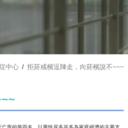
症中心
/
拒菸戒檳逗陣走，向菸檳說不~~~
~~
死亡率的第四名，以男性居多並多為家庭經濟的主要支