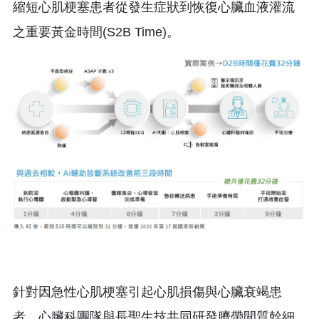
縮短心肌梗塞患者從發生症狀到恢復心臟血液灌流
之重要黃金時間(S2B Time)。
針對因急性心肌梗塞引起心肌損傷與心臟衰竭患
者，心臟科團隊與長聖生技共同研發臍帶間質幹細