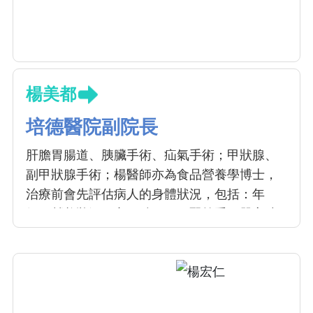
楊美都
培德醫院副院長
肝膽胃腸道、胰臟手術、疝氣手術；甲狀腺、
副甲狀腺手術；楊醫師亦為食品營養學博士，
治療前會先評估病人的身體狀況，包括：年
紀、營養狀況、心、肺、肝、腎等重要器官功
能、腫瘤是否多發性、有無轉移，是否適合手
術，而給予適當的治療。