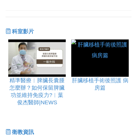
科室影片
精準醫療︱脾臟長囊腫
肝臟移植手術後照護 病
怎麼辦？如何保留脾臟
房篇
功並維持免疫力?︱葉
俊杰醫師|NEWS
衛教資訊