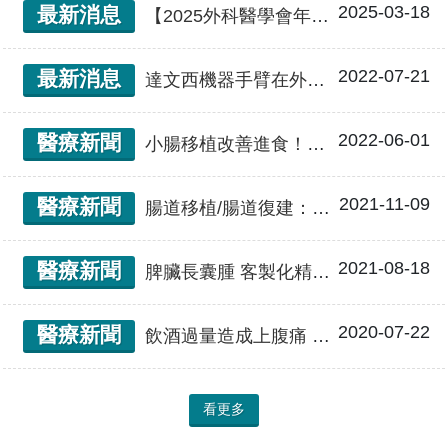
2025-03-18
最新消息
【2025外科醫學會年會】換肝權威鄭隆賓教授 獲外科醫學會終身成就獎 「不拒絕任何病 人」為一生志業
2022-07-21
最新消息
達文西機器手臂在外科手術的應用
2022-06-01
醫療新聞
小腸移植改善進食！39歲男戰勝侵襲性腹內類結節纖維瘤
2021-11-09
醫療新聞
腸道移植/腸道復建：無法進食的短腸症、腸道衰竭最後一線希望
2021-08-18
醫療新聞
脾臟長囊腫 客製化精準醫療 術後仍保有脾臟功能
2020-07-22
醫療新聞
飲酒過量造成上腹痛 胰頭減壓及胰管繞道術後緩解「慢性胰臟炎」
看更多