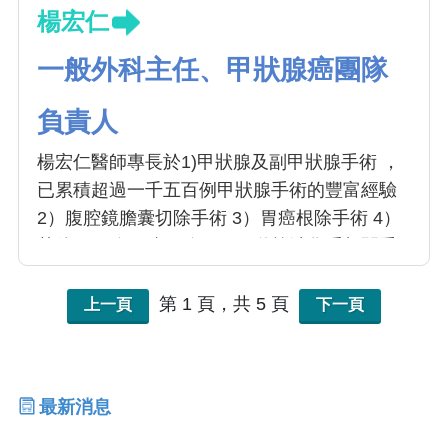
楊宏仁
一般外科主任、甲狀腺癌團隊
負責人
楊宏仁醫師專長於1)甲狀腺及副甲狀腺手術 ，
已累積超過一千五百例甲狀腺手術的豐富經驗
2）腹腔鏡膽囊切除手術 3）胃癌根除手術 4）
其他肝、膽、胰、脾、腸胃道等消化系相關手
術。楊醫師常勉勵住院醫師的話〔對待病患親
切關懷，解釋病情詳盡清楚，執行手術謹慎小
第 1 頁，共 5 頁
上一頁
下一頁
心，術後照護盡心盡力〕，而這也正是楊醫師
對自己的要求！
最新消息