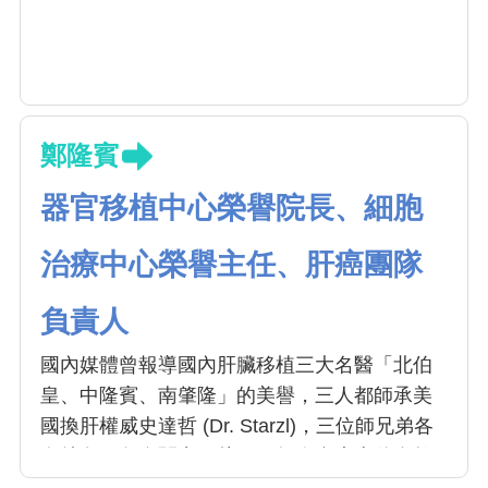
鄭隆賓
器官移植中心榮譽院長、細胞
治療中心榮譽主任、肝癌團隊
負責人
國內媒體曾報導國內肝臟移植三大名醫「北伯
皇、中隆賓、南肇隆」的美譽，三人都師承美
國換肝權威史達哲 (Dr. Starzl)，三位師兄弟各
有特色，各自闖出一片天。如今台大李伯皇教
授即將退休，而鄭隆賓院長正帶領本院器官移