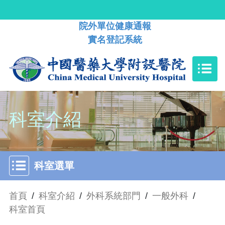
院外單位健康通報
實名登記系統
科室介紹
科室選單
首頁
/
科室介紹
/
外科系統部門
/
一般外科
/
科室首頁