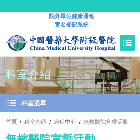
院外單位健康通報
實名登記系統
科室介紹
科室選單
首頁
/
科室介紹
/
癌症中心
/
無檳醫院宣誓活動
無檳醫院宣誓活動