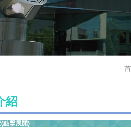
首
介紹
(點擊展開)