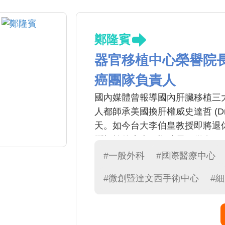
鄭隆賓
器官移植中心榮譽院
癌團隊負責人
國內媒體曾報導國內肝臟移植三
人都師承美國換肝權威史達哲 (Dr
天。如今台大李伯皇教授即將退
爛輝煌的未來。鄭院長不僅在肝
腸胃和甲狀腺腫瘤執刀的外科權
#一般外科
#國際醫療中心
的創基角色
#微創暨達文西手術中心
#