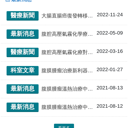
人。
112年傑出主治醫師
2022-11-24
醫療新聞
大腸直腸癌復發轉移惡性腹膜腫瘤 輔助精準醫療-「免疫細胞療法」與「腹腔高壓氣霧化療」 逆轉病情 腹膜癌細胞幾乎全消失！
2022-05-09
最新消息
腹腔高壓氣霧化學療法(PIPAC)專門處理難解的腹膜腫瘤及惡性腹水
2022-03-16
醫療新聞
腹腔高壓氣霧化療對抗難處理的「腹膜惡性腫瘤」用噴的化療更精準！
2022-01-27
科室文章
腹膜腫瘤治療新利器！腹腔高壓氣霧化學療法（PIPAC- Pressurized IntraPeritoneal Aerosol Chemotherapy）
2021-08-13
最新消息
腹膜腫瘤溫熱治療中心-腹膜腫瘤整合性治療
2021-08-12
最新消息
腹膜腫瘤溫熱治療中心(Peritoneal Surface Oncology Center)
看更多