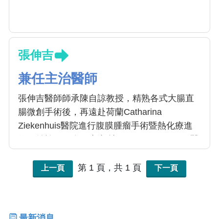
張伸吉
兼任主治醫師
張伸吉醫師師承陳自諒教授，精熟各式大腸直
腸微創手術後，再遠赴荷蘭Catharina
Ziekenhuis醫院進行腹膜腫瘤手術暨熱化療進
修，並於2019年至新加坡National University醫
院取得「加壓腹膜内氣霧化學療法(PIPAC)」完
訓證明。張醫師為人和藹可親，手術經驗豐
第 1 頁，共 1 頁
上一頁
下一頁
富，解說詳細，在微創手術上的研究更是首屈
一指，尤其專精「大腸直腸癌」及「腹膜惡性
腫瘤」的治療，目前也擔任這兩個科室的負責
最新消息