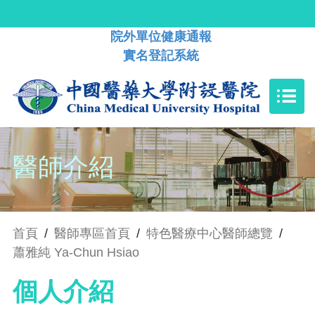
院外單位健康通報
實名登記系統
醫師介紹
首頁
/
醫師專區首頁
/
特色醫療中心醫師總覽
/
蕭雅純 Ya-Chun Hsiao
個人介紹