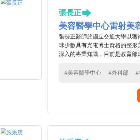
張長正
美容醫學中心雷射美
張長正醫師於國立交通大學以獲
球少數具有光電博士資格的整形
深入的專業知識，目前是教育部
（surgical oncologis
庚醫院及本院美容中心主任共八
#美容醫學中心
#外科部
發表多篇國際論文且證實其療效
光老化治療」，「多層式臉部拉提
手術還包含「靜脈曲張雷射燒灼
能」治療等，對糖尿病足等慢性
治療。 張醫師對美容醫學求診
及醫療品質的優異表現，美國外科學