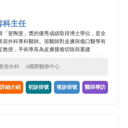
容科主任
得「斐陶斐」獎的優秀成績取得博士學位，是全
美容外科專科醫師。張醫師對皮膚與傷口醫學有
定教授，手術專長為皮膚腫瘤切除與重建
t)，脂肪移植，外傷疤痕與蟹足腫。 張醫師曾經擔任嘉義長
年，目前為本中心雷射美容科主任。臨床研究已
#整形外科
#國際醫療中心
，如「微創點陣式植皮白斑手術」，「肝斑合併
注射」，「面部無痕舌癌重建」等...其他微創
詳細介紹
初診掛號
複診掛號
醫師專訪
」，「狐臭頂漿汗腺刮除術」，「多汗症微波熱
傷口亦發展「人工真皮」及「負壓治療」等高端
者均親自諮詢衛教，由於其臨床，教育，民眾衛教
院於2022年頒證Fellow學位予張醫師。