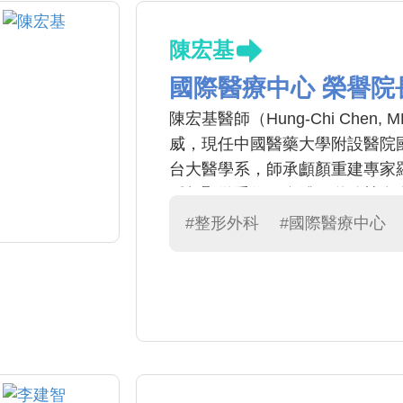
陳宏基
國際醫療中心 榮譽院
陳宏基醫師（Hung-Chi Chen,
威，現任中國醫藥大學附設醫院
台大醫學系，師承顱顏重建專家
腫超顯微手術、自體腸道移植食
際醫療典範金獎、醫療奉獻獎等
#整形外科
#國際醫療中心
才逾160位，致力國際慈善醫療
科界的巨人」。