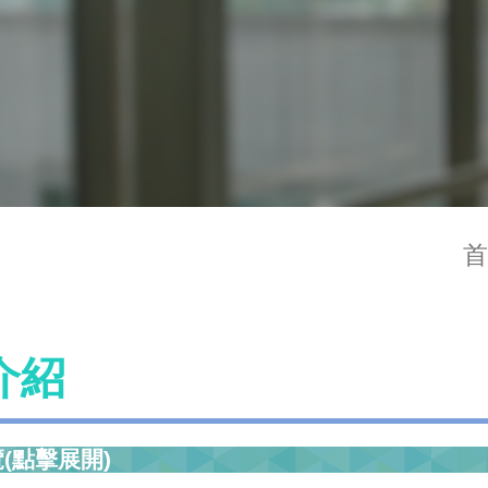
首
介紹
(點擊展開)