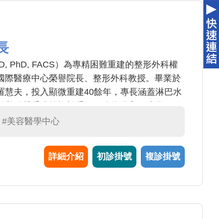
長
 MD, PhD, FACS）為專精困難重建的整形外科權
國際醫療中心榮譽院長、整形外科教授。畢業於
羅慧夫，投入顯微重建40餘年，專長涵蓋淋巴水
道與發聲重建等複雜手術。他曾獲高天成獎、國
，並為哈佛大學客座教授，培育國際顯微外科人
#美容醫學中心
，享譽全球，被美國《PRS》期刊譽為「整形外
詳細介紹
初診掛號
複診掛號