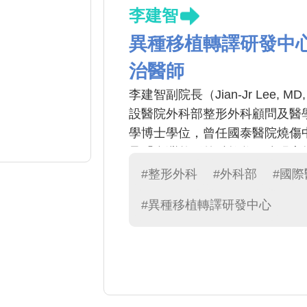
李建智
異種移植轉譯研發中
治醫師
李建智副院長（Jian-Jr Lee
設醫院外科部整形外科顧問及醫
學博士學位，曾任國泰醫院燒傷
承「台灣整形外科教父」陳明庭
自體與異體移植、慢性傷口與燒
#整形外科
#外科部
#國
究。因臨床與研究表現卓越，現
#異種移植轉譯研發中心