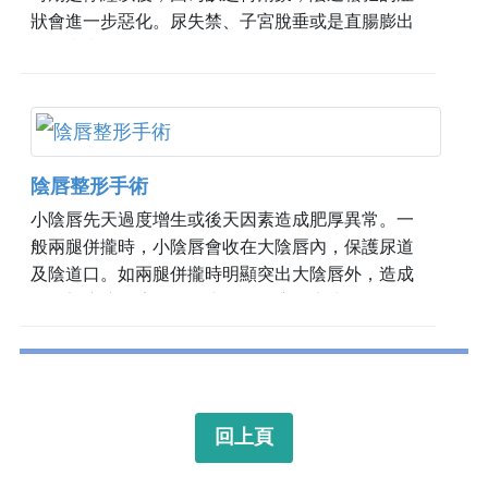
狀會進一步惡化。尿失禁、子宮脫垂或是直腸膨出
等等疾病。
陰唇整形手術
小陰唇先天過度增生或後天因素造成肥厚異常。一
般兩腿併攏時，小陰唇會收在大陰唇內，保護尿道
及陰道口。如兩腿併攏時明顯突出大陰唇外，造成
外陰部摩擦不適，即為小陰唇過度肥大或過長。日
常生活中，於運動、行走、穿緊身衣褲、騎車或久
坐時，會因磨擦造成...
回上頁