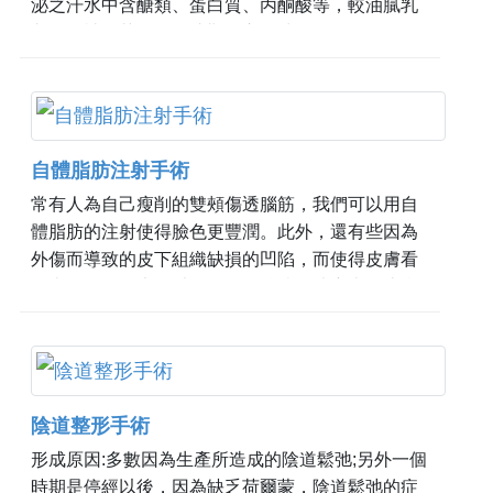
泌之汗水中含醣類、蛋白質、丙酮酸等，較油膩乳
狀，易被細菌分解形成難聞之氣味。
自體脂肪注射手術
常有人為自己瘦削的雙頰傷透腦筋，我們可以用自
體脂肪的注射使得臉色更豐潤。此外，還有些因為
外傷而導致的皮下組織缺損的凹陷，而使得皮膚看
起來不平順，也可以使用自體脂肪的填充來使皮膚
平順．
陰道整形手術
形成原因:多數因為生產所造成的陰道鬆弛;另外一個
時期是停經以後，因為缺乏荷爾蒙，陰道鬆弛的症