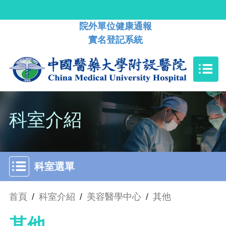
院外單位健康通報
實名登記系統
科室介紹
科室選單
首頁
/
科室介紹
/
美容醫學中心
/
其他
其他