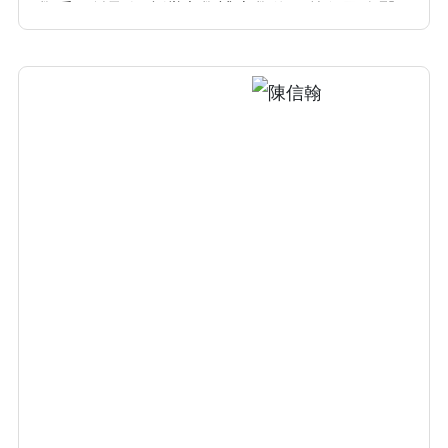
學系，並取得台灣大學博士學位，曾任國泰醫
院燒傷中心主任，於八仙塵暴救治大量燒燙傷
病人。師承「台灣整形外科教父」陳明庭教
授，專精血管瘤治療、顯微重建、醫美手術、
自體與異體移植、慢性傷口與燒燙傷疤痕治
療，並致力於幹細胞與生醫材料研究。因臨床
與研究表現卓越，現為台灣整形外科醫學會理
事。