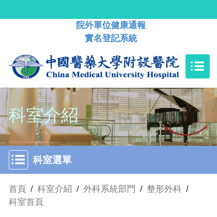
院外單位健康通報
實名登記系統
科室介紹
科室選單
首頁
/
科室介紹
/
外科系統部門
/
整形外科
/
科室首頁