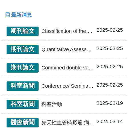
最新消息
2025-02-25
期刊論文
Classification of the Conjoined Latissimus Dorsi-Groin Flap and Indications for the Four Types of the Flap
2025-02-25
期刊論文
Quantitative Assessment of New Frontiers in Dermatochalasis and Periorbital Hyperpigmentation Treatment: The Role of Cross-Linked Porcine Collagen
2025-02-25
期刊論文
Combined double vascularized lymph node transfers and modified radical reduction with preservation of perforators for advanced stages of lymphedema
2025-02-25
科室新聞
Conference/ Seminar/ Academic society
2025-02-19
科室新聞
科室活動
2024-03-14
醫療新聞
先天性血管畸形瘤 病人多方求治終獲成果 中醫大附醫「高位筋膜拉皮手術」 精密顏面再造成功 攜手陽光基金會 幫助「草莓女孩」重展笑顏