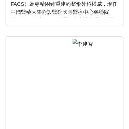
FACS）為專精困難重建的整形外科權威，現任
中國醫藥大學附設醫院國際醫療中心榮譽院
長、整形外科教授。畢業於台大醫學系，師承
顱顏重建專家羅慧夫，投入顯微重建40餘年，
專長涵蓋淋巴水腫超顯微手術、自體腸道移植
食道與發聲重建等複雜手術。他曾獲高天成
獎、國際醫療典範金獎、醫療奉獻獎等，並為
哈佛大學客座教授，培育國際顯微外科人才逾
160位，致力國際慈善醫療，享譽全球，被美國
《PRS》期刊譽為「整形外科界的巨人」。