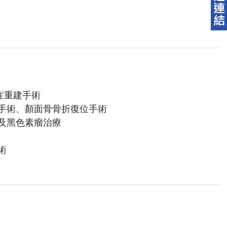
症重建手術
接手術、顏面骨骨折復位手術
癌及黑色素瘤治療
術