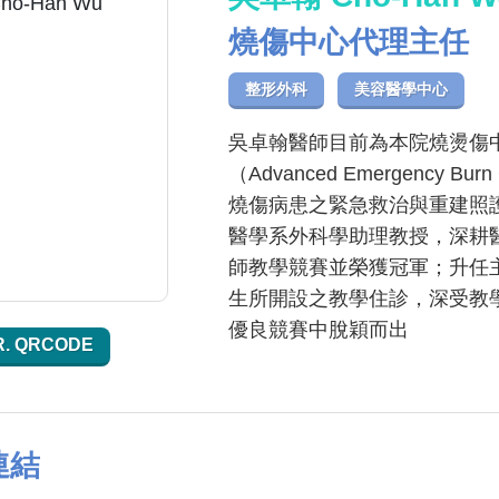
燒傷中心代理主任
整形外科
美容醫學中心
吳卓翰醫師目前為本院燒燙傷
（Advanced Emergency
燒傷病患之緊急救治與重建照
醫學系外科學助理教授，深耕
師教學競賽並榮獲冠軍；升任
生所開設之教學住診，深受教
優良競賽中脫穎而出
R. QRCODE
連結