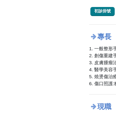
初診掛號
專長
1. 一般整
2. 創傷重
3. 皮膚腫
4. 醫學美
5. 燒燙傷
6. 傷口照
現職