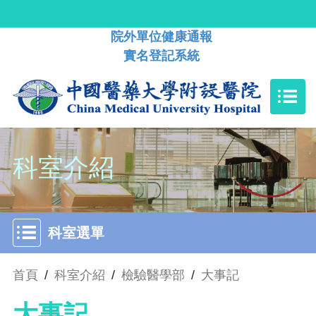
院外單位健康通報
實名登記系統
科室介紹
科室選單
首頁
/
科室介紹
/
檢驗醫學部
/
大事記
大事記