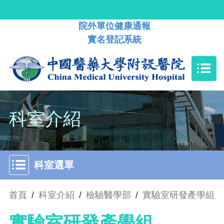
院外單位健康通報
實名登記系統
科室介紹
科室選單
首頁
/
科室介紹
/
檢驗醫學部
/
實驗室研發產學組
實驗室研發產學組