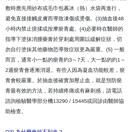
敷時應先用紗布或毛巾包裹冰（熱）水袋再進行，
避免直接接觸皮膚而導致凍傷或燙傷。(3)抽血後48
小時內禁止搓揉或按摩瘀青處。(4)必要時在醫師的
指導下塗抹消腫藥膏於穿刺處周圍以緩解症狀，切
勿自行塗抹其他藥物恐導致症狀更為嚴重。(5) 一般
而言，通常小一點的瘀青約3～7天，大一點的約1～
2週瘀青會逐漸消退。有些人因為凝血功能較差，瘀
青會較嚴重。於抽血後確實加壓止血，就是預防瘀
青最有效的方法，若持續疼痛或有麻刺感，請電話
諮詢檢驗醫學部分機13290 / 15445或回診由醫師協
助檢查。