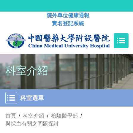
院外單位健康通報
實名登記系統
科室介紹
科室選單
首頁
/
科室介紹
/
檢驗醫學部
/
與採血有關之問題探討