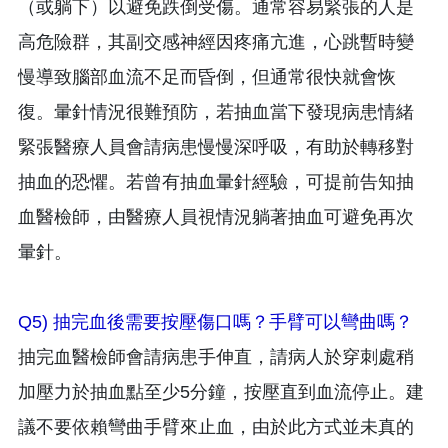
（或躺下）以避免跌倒受傷。通常容易緊張的人是
高危險群，其副交感神經因疼痛亢進，心跳暫時變
慢導致腦部血流不足而昏倒，但通常很快就會恢
復。暈針情況很難預防，若抽血當下發現病患情緒
緊張醫療人員會請病患慢慢深呼吸，有助於轉移對
抽血的恐懼。若曾有抽血暈針經驗，可提前告知抽
血醫檢師，由醫療人員視情況躺著抽血可避免再次
暈針。
Q5) 抽完血後需要按壓傷口嗎？手臂可以彎曲嗎？
抽完血醫檢師會請病患手伸直，請病人於穿刺處稍
加壓力於抽血點至少5分鐘，按壓直到血流停止。建
議不要依賴彎曲手臂來止血，由於此方式並未真的