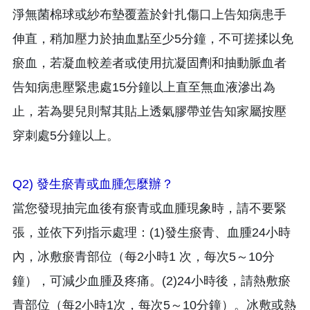
淨無菌棉球或紗布墊覆蓋於針扎傷口上告知病患手
伸直，稍加壓力於抽血點至少5分鐘，不可搓揉以免
瘀血，若凝血較差者或使用抗凝固劑和抽動脈血者
告知病患壓緊患處15分鐘以上直至無血液滲出為
止，若為嬰兒則幫其貼上透氣膠帶並告知家屬按壓
穿刺處5分鐘以上。
Q2) 發生瘀青或血腫怎麼辦？
當您發現抽完血後有瘀青或血腫現象時，請不要緊
張，並依下列指示處理：(1)發生瘀青、血腫24小時
內，冰敷瘀青部位（每2小時1 次，每次5～10分
鐘），可減少血腫及疼痛。(2)24小時後，請熱敷瘀
青部位（每2小時1次，每次5～10分鐘）。冰敷或熱