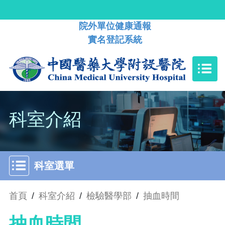
院外單位健康通報
實名登記系統
科室介紹
科室選單
首頁
/
科室介紹
/
檢驗醫學部
/
抽血時間
抽血時間