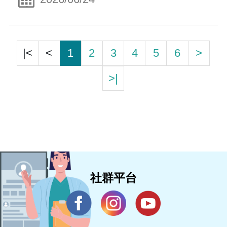
|<
<
1
2
3
4
5
6
>
>|
社群平台