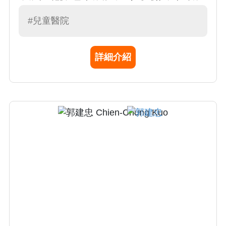
身為兒科醫師最大的獎勵。完成感染次專科的
訓練以及研究所相關的課程之後即展開與感染
#兒童醫院
症的奮戰，從廣東住血線蟲病、中華肝吸蟲
病、登革熱、腸病毒、SARS、MERS CoV到
詳細介紹
2020年的新型冠狀病毒肺炎(COVID-19)，每一
次面對病毒的反撲我都是勇敢堅韌的迎戰，只
要病人能夠好起來，就是我最大的安慰和鼓
勵，不計一切代價。 從事醫師工作，有壓力也
會有緊張，但我仍得抓緊機會放鬆和運動，球
類是我的愛好，旅行是興趣，擴展視野，放寬
心胸，感受幸福快樂的人生。