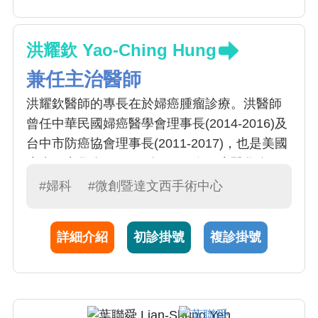
洪耀欽 Yao-Ching Hung
兼任主治醫師
洪耀欽醫師的專長在於婦癌腫瘤診療。洪醫師
曾任中華民國婦癌醫學會理事長(2014-2016)及
台中市防癌協會理事長(2011-2017)，也是美國
癌症研究學會(AACR)會員, 國際婦癌醫學會
(IGCS)會員及亞洲婦癌研究團體(AGOG)理事,
#婦科
#微創暨達文西手術中心
享譽國內外。 擅長主治項目: (1)婦癌(包括子宮
頸癌,子宮內膜癌及卵巢癌)之診斷,根除性/減積/
詳細介紹
初診掛號
複診掛號
分期手術及化學治療(或合併放射線治療), 細胞
免疫治療, (2)內視鏡(包括陰道鏡,子宮鏡及腹腔
鏡)之檢查診斷及手術治療, (3)一般婦科腫瘤之
診斷治療, (4)月經失調不適診治, (5)更年期障礙