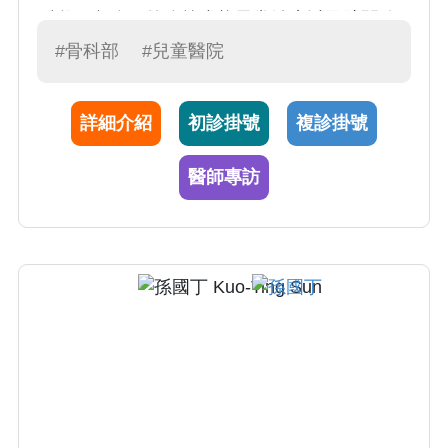
型腿、內八、外八等步態異常治療以及髖關節
發育不良、長短腳、馬蹄內翻足等畸形矯正手
#骨科部
#兒童醫院
術。曾在日本愛知縣兒童醫院、英國牛津大學
科學工程系、英國牛津 Nuffield 骨科中心、美
詳細介紹
初診掛號
複診掛號
國西雅圖華盛頓大學機械工程系、美國西雅圖
Harborview 醫學中心等地方進修。對於腦性麻
醫師專訪
痺病童動作分析以及人工踝關節置換手術研究
透徹，學術領域也極為傑出，目前擔任兒童骨
科主任。