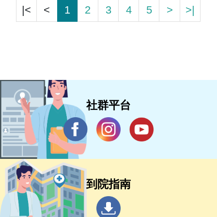
|<
<
1
2
3
4
5
>
>|
社群平台
到院指南