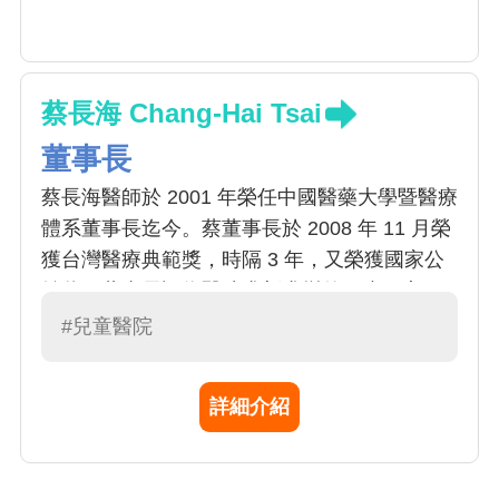
蔡長海 Chang-Hai Tsai
董事長
蔡長海醫師於 2001 年榮任中國醫藥大學暨醫療
體系董事長迄今。蔡董事長於 2008 年 11 月榮
獲台灣醫療典範獎，時隔 3 年，又榮獲國家公
益獎。董事長認為醫院求新求變的腳步一定要
快，高效率才有高品質， 他對醫院現狀的深入
#兒童醫院
了解，果斷明快的風格，以及時而動之以情，
時而喻之以理，在一張一弛間完成溝通協調的
詳細介紹
本事，讓所有與會同仁再度見識到這位白袍
CEO 的過人領導之處