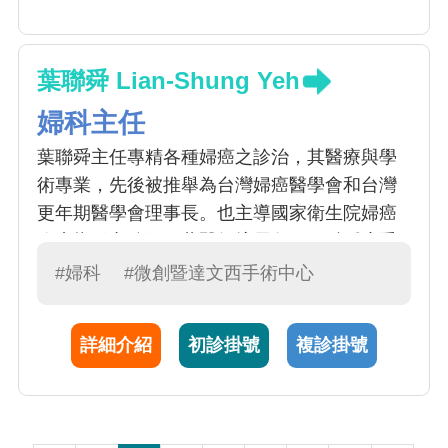
葉聯舜 Lian-Shung Yeh
婦科主任
葉聯舜主任專精各種婦癌之診治，其醫療與學
術專業，先後被推舉為台灣婦癌醫學會和台灣
更年期醫學會理事長。也主導國家衛生院婦癌
臨床指引之編修。葉醫師擅長各種婦科腫瘤手
術以及化學治療，尤其專精內視鏡微創手術及
#婦科
#微創暨達文西手術中心
達文西機械手臂手術，取代傳統大傷口之傷
害，提升醫療品質。
詳細介紹
初診掛號
複診掛號