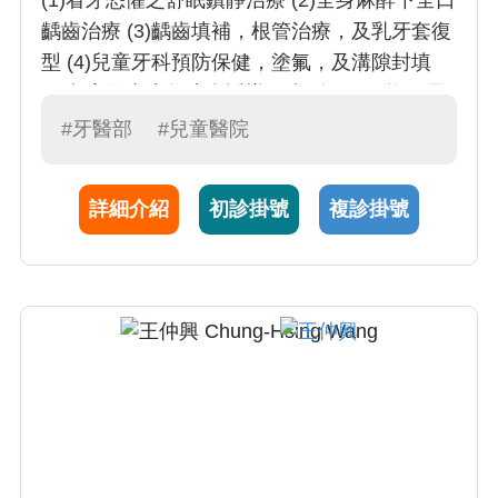
齲齒治療 (3)齲齒填補，根管治療，及乳牙套復
型 (4)兒童牙科預防保健，塗氟，及溝隙封填
(5)兒童及青少年咬合誘導，齒列不正，換牙長
牙之評估 (6)特殊需求患者(身心障礙)牙科預防
#牙醫部
#兒童醫院
保健及治療
詳細介紹
初診掛號
複診掛號