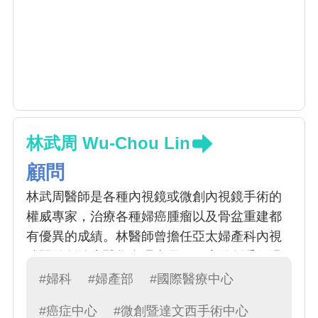
林武周 Wu-Chou Lin
顧問
林武周醫師是各種內視鏡或微創內視鏡手術的
權威專家，治療各種婦癌腫瘤以及骨盆重建都
有優異的成績。林醫師曾擔任亞太婦產科內視
鏡暨微創治療醫學會理事長。婦癌微創手術過
去被認為是不可能的任務，但科技的進步，特
#婦科
#婦產部
#國際醫療中心
別是在子宮內膜癌分期手術，內視鏡手術已被
#癌症中心
#微創暨達文西手術中心
證實和傳統開腹手術成效相當。另外，在微創