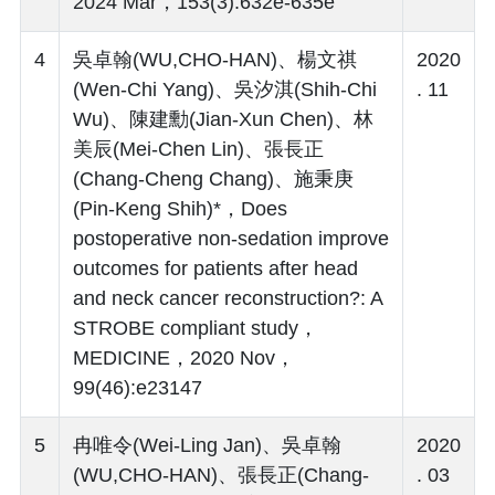
2024 Mar，153(3):632e-635e
4
吳卓翰(WU,CHO-HAN)、楊文祺
2020
(Wen-Chi Yang)、吳汐淇(Shih-Chi
. 11
Wu)、陳建勳(Jian-Xun Chen)、林
美辰(Mei-Chen Lin)、張長正
(Chang-Cheng Chang)、施秉庚
(Pin-Keng Shih)*，Does
postoperative non-sedation improve
outcomes for patients after head
and neck cancer reconstruction?: A
STROBE compliant study，
MEDICINE，2020 Nov，
99(46):e23147
5
冉唯令(Wei-Ling Jan)、吳卓翰
2020
(WU,CHO-HAN)、張長正(Chang-
. 03