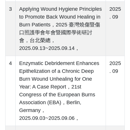
3
Applying Wound Hygiene Principles
2025
to Promote Back Wound Healing in
. 09
Burn Patients，2025 臺灣燒傷暨傷
口照護學會年會暨國際學術研討
會，台北榮總，
2025.09.13~2025.09.14，
4
Enzymatic Debridement Enhances
2025
Epithelization of a Chronic Deep
. 09
Burn Wound Unhealing for One
Year: A Case Report，21st
Congress of the European Burns
Association (EBA)，Berlin,
Germany，
2025.09.03~2025.09.06，