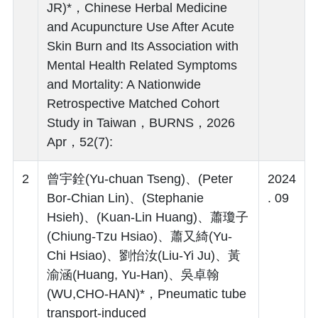
JR)*，Chinese Herbal Medicine
and Acupuncture Use After Acute
Skin Burn and Its Association with
Mental Health Related Symptoms
and Mortality: A Nationwide
Retrospective Matched Cohort
Study in Taiwan，BURNS，2026
Apr，52(7):
2
曾宇銓(Yu-chuan Tseng)、(Peter
2024
Bor-Chian Lin)、(Stephanie
. 09
Hsieh)、(Kuan-Lin Huang)、蕭瓊子
(Chiung-Tzu Hsiao)、蕭又綺(Yu-
Chi Hsiao)、劉怡汝(Liu-Yi Ju)、黃
渝涵(Huang, Yu-Han)、吳卓翰
(WU,CHO-HAN)*，Pneumatic tube
transport‑induced