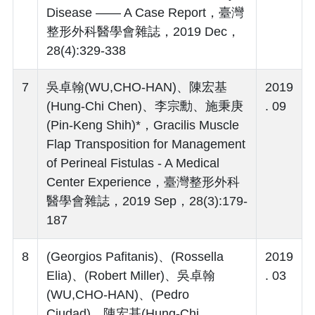
Disease ―― A Case Report，臺灣
整形外科醫學會雜誌，2019 Dec，
28(4):329-338
7
吳卓翰(WU,CHO-HAN)、陳宏基
2019
(Hung-Chi Chen)、李宗勳、施秉庚
. 09
(Pin-Keng Shih)*，Gracilis Muscle
Flap Transposition for Management
of Perineal Fistulas - A Medical
Center Experience，臺灣整形外科
醫學會雜誌，2019 Sep，28(3):179-
187
8
(Georgios Pafitanis)、(Rossella
2019
Elia)、(Robert Miller)、吳卓翰
. 03
(WU,CHO-HAN)、(Pedro
Ciudad)、陳宏基(Hung-Chi