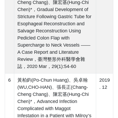
Cheng Chang)、陳宏基(Hung-Chi
Chen)*，Gradual Development of
Stricture Following Gastric Tube for
Esophageal Reconstruction and
Salvage Reconstruction Using
Pedicled Colon Flap with
Supercharge to Neck Vessels ――
A Case Report and Literature
Review，臺灣整形外科醫學會雜
誌，2020 Mar，29(1):54-60
6
黃柏鈞(Po-Chun Huang)、吳卓翰
2019
(WU,CHO-HAN)、張長正(Chang-
. 12
Cheng Chang)、陳宏基(Hung-Chi
Chen)*，Advanced Infection
Complicated with Maggot
Infestation in a Patient with Milroy’s