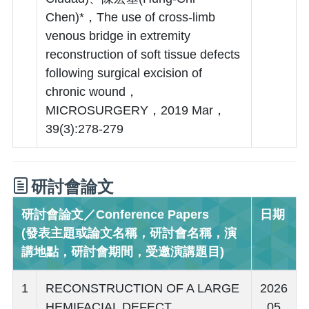
Chen)*，The use of cross-limb
venous bridge in extremity
reconstruction of soft tissue defects
following surgical excision of
chronic wound，
MICROSURGERY，2019 Mar，
39(3):278-279
研討會論文
研討會論文／Conference Papers
日期
(發表主題或論文名稱，研討會名稱，演
講地點，研討會期間，受邀演講題目)
1
RECONSTRUCTION OF A LARGE
2026
HEMIFACIAL DEFECT
. 05