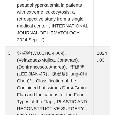
pseudohyperkalemia in patients
with extreme leukocytosis: a
retrospective study from a single
medical center，INTERNATIONAL
JOURNAL OF HEMATOLOGY，
2024 Sep，():
3
吳卓翰(WU,CHO-HAN)、
2024
(Velazquez-Mujica, Jonathan)、
. 03
(Donfrancesco, Andrea)、李建智
(LEE JIAN-JR)、陳宏基(Hung-Chi
Chen)*，Classification of the
Conjoined Latissimus Dorsi-Groin
Flap and Indications for the Four
Types of the Flap，PLASTIC AND
RECONSTRUCTIVE SURGERY，