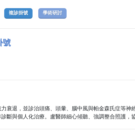
複診掛號
學術研討
掛號
憶力衰退，並診治頭痛、頭暈、腦中風與帕金森氏症等神
準診斷與個人化治療。盧醫師細心傾聽、強調整合照護，