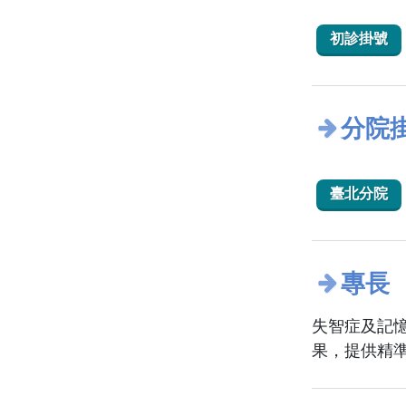
初診掛號
分院
臺北分院
專長
失智症及記
果，提供精