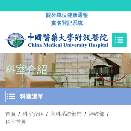
院外單位健康通報
實名登記系統
科室介紹
科室選單
首頁
/
科室介紹
/
內科系統部門
/
神經部
/
科室首頁