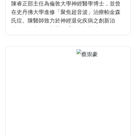
陳睿正部主任為倫敦大學神經醫學博士，並曾
在史丹佛大學進修「聚焦超音波」治療帕金森
氏症。陳醫師致力於神經退化疾病之創新治
療，目前主要的主題有「帕金森神波刀治
療」，「中風經顱磁刺激治療」，「失智症新
藥治療」，「肉毒桿菌治療肌張力不全」。陳
醫師為臨床神經生理學會理事，多年從事經顱
磁刺激與電刺激之教育。祈望研究能讓醫學更
加進步，造福病人