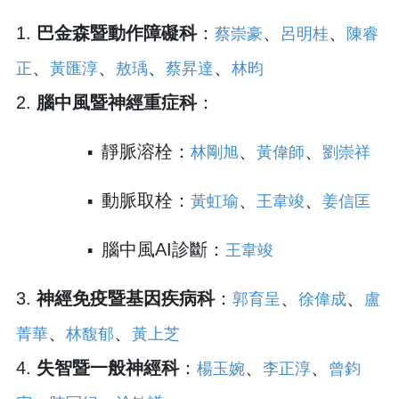
1.
巴金森暨動作障礙科
：
、
、
蔡崇豪
呂明桂
陳睿
、
、
、
、
正
黃匯淳
敖瑀
蔡昇達
林昀
2.
腦中風暨神經重症科
：
靜脈溶栓：
、
、
▪
林剛旭
黃偉師
劉崇祥
動脈取栓：
、
、
▪
黃虹瑜
王韋竣
姜信匡
腦中風AI診斷：
▪
王韋竣
3.
神經免疫暨基因疾病科
：
、
、
郭育呈
徐偉成
盧
、
、
菁華
林馥郁
黃上芝
4.
失智暨一般神經科
：
、
、
楊玉婉
李正淳
曾鈞