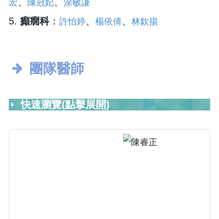
、
、
宏
陳冠妃
涂敏謙
5.
癲癇科
：
、
、
許怡婷
楊依倩
林欽揚
團隊醫師
快速瀏覽(點擊展開)