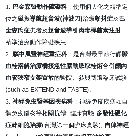
1.
巴金森暨動作障礙科
：使用個人化之精準定
位之
磁振導航超音波(神波刀)
治療
顫抖症
及
巴
金森氏症
患者及
超音波導引肉毒桿菌素注射
，
精準治療動作障礙疾患。
2.
腦中風暨神經重症科
：是台灣最早執行
靜脈
血栓溶解治療橋接急性腦動脈取栓術
合併
顱內
血管狹窄支架置放
的醫院。參與國際臨床試驗
(such as EXTEND and TASTE)。
3.
神經免疫暨基因疾病科
：神經免疫疾病如自
體免疫腦炎等相關抗體; 臨床實驗-
多發性硬化
症幹細胞治療
(台灣第一個臨床實驗);
自律神經