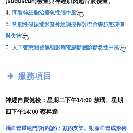
(sudoscan)檢查
與
神經肌肉超音波檢查
。
4.
間質幹細胞治療急性腦中風
5.
功能性磁振造影暨神經調控探討巴金森步態凍僵
與失智
6.
人工智慧開發無顯影劑電腦斷層診斷急性中風
服務項目
神經自費健檢：星期二下午14:00 敖瑀、星期
四下午14:00 蔡昇達
腦血管重建門診(約診)：顱內支架、動脈血管成形術