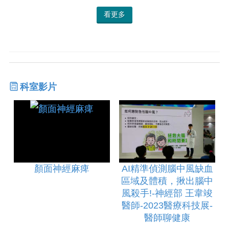
看更多
科室影片
顏面神經麻痺
AI精準偵測腦中風缺血
區域及體積，揪出腦中
風殺手!-神經部 王韋竣
醫師-2023醫療科技展-
醫師聊健康