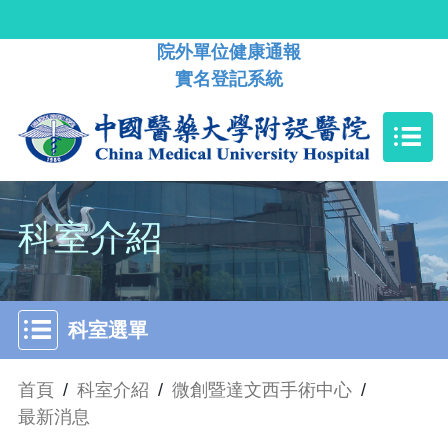
院外單位健康通報
實名登記系統
科室介紹
科室選單
首頁
/
科室介紹
/
微創暨達文西手術中心
/
最新消息