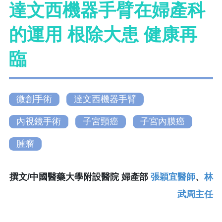
達文西機器手臂在婦產科
的運用 根除大患 健康再
臨
微創手術
達文西機器手臂
內視鏡手術
子宮頸癌
子宮內膜癌
腫瘤
撰文/中國醫藥大學附設醫院 婦產部
張穎宜醫師
、
林
武周主任