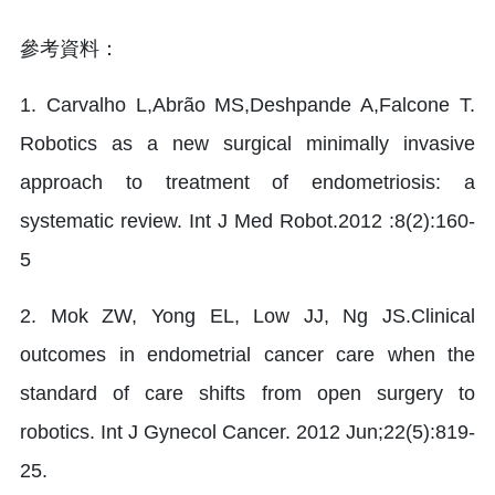
參考資料：
1. Carvalho L,Abrão MS,Deshpande A,Falcone T.
Robotics as a new surgical minimally invasive
approach to treatment of endometriosis: a
systematic review. Int J Med Robot.2012 :8(2):160-
5
2. Mok ZW, Yong EL, Low JJ, Ng JS.Clinical
outcomes in endometrial cancer care when the
standard of care shifts from open surgery to
robotics. Int J Gynecol Cancer. 2012 Jun;22(5):819-
25.