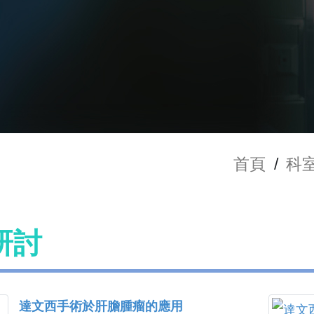
首頁
/
科
研討
達文西手術於肝膽腫瘤的應用