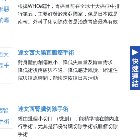
根據WHO統計，胃癌目前在全球十大癌症中排
行第五，主要好發於東亞國家，像是日本或是
南韓。外科手術切除依舊是治療胃癌最為有效
的手段之一。隨著微創手術的進步，微創胃癌
手術也逐漸興起，但是與傳統手術相比，微創
手術最為人所質疑的就是是否能夠達到與傳統
達文西大腸直腸癌手術
手術類似的腫瘤切除範圍以及淋巴廓清的完整
程度。事實上已經有許多文章證明，在早期胃
對身體的創傷較小、降低失血量及輸血需求、
癌中，腹腔鏡胃癌手術與傳統手術相比，短期
降低術後疼痛與不適、降低感染風險、縮短住
的併發症比例相對比較低，流血量少，病患住
院與復原時間，能快速恢復日常活動
院天數短，術後恢復較快。甚至南韓於2020年
發表的一個大規模臨床試驗KLASS-02 trial [1]，
針對1000位晚期胃癌進行微創與傳統手術比
較，發現在有經驗的醫師處理下，其併發症比
達文西腎臟切除手術
例以及腫瘤復發時間，微創手術並不亞於傳統
經由幾個小切口 （微創），能精準地在體內進
手術。
行手術，尤其是部份腎臟切除手術或腫瘤切除
手術