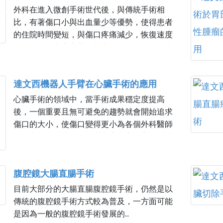
外科在進入微創手術世代後，與傳統手術相
比，有著傷口小與出血量少等優勢，使得患者
的住院時間變短，與傷口疼痛減少，恢復速度
快，減少病患家家屬照顧上的困擾與不便，也
因此於一般外科領域也衍生出許多微創手術，
例如，微創肝臟腫瘤切除手術等。
達文西機器人手臂在心臟手術的應用
心臟手術的領域中，當手術成果穩定度提高
後，一個重要且無可避免的趨勢就會開始追求
傷口的大小，使傷口變得更小為各個外科醫師
的追求，進而讓病人的滿意度更高。主動脈疾
病有大支架手術大幅減少傷口大小及困難度，
而心臟手術有胸腔鏡及機器人手臂達到微創的
腹腔鏡大腸直腸手術
目的。達文西機器手臂自問世以來，就期待能
讓心臟手術在微創的道路上得以發展。
目前大部分的大腸直腸腹腔鏡手術，仍然是以
傳統的腹腔鏡手術方式較為普及，一方面可能
是因為一般的腹腔鏡手術發展的..