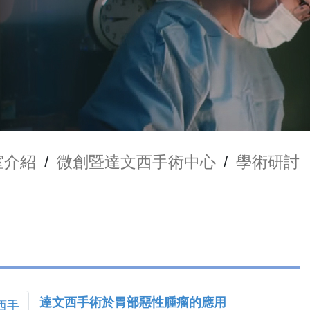
室介紹
/
微創暨達文西手術中心
/
學術研討
達文西手術於胃部惡性腫瘤的應用