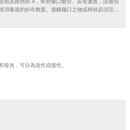
蛋類及維他命 A，幫助傷口癒合。若有滲血，請通知
經消毒過的紗布敷蓋。接觸傷口之物或棉枝必須完全
和發炎，可分為急性或慢性。