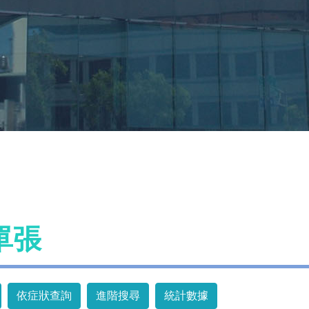
單張
依症狀查詢
進階搜尋
統計數據