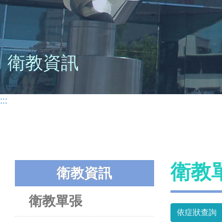
衛教資訊
:::
衛教
衛教資訊
衛教單張
依症狀查詢