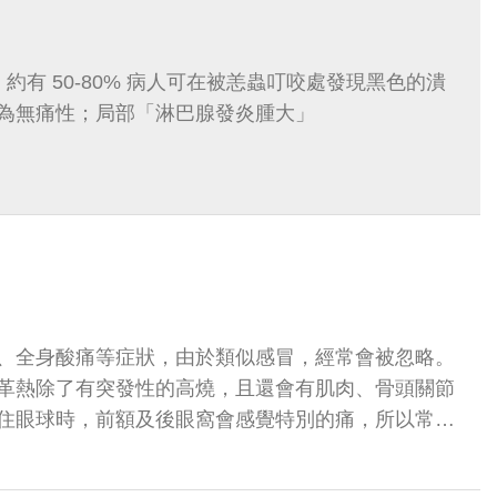
天，約有 50-80% 病人可在被恙蟲叮咬處發現黑色的潰
為無痛性；局部「淋巴腺發炎腫大」
、全身酸痛等症狀，由於類似感冒，經常會被忽略。
革熱除了有突發性的高燒，且還會有肌肉、骨頭關節
住眼球時，前額及後眼窩會感覺特別的痛，所以常常
到「斷骨熱」