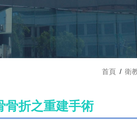
首頁
/
衛
骨骨折之重建手術