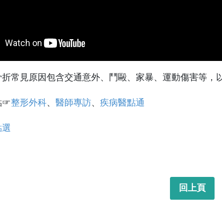
骨折常見原因包含交通意外、鬥毆、家暴、運動傷害等，
點☞
整形外科
、
醫師專訪
、
疾病醫點通
點選
回上頁