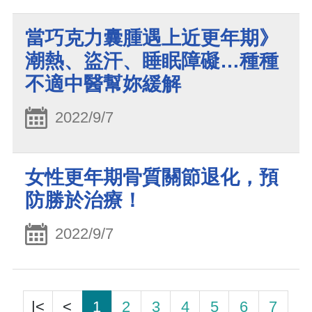
當巧克力囊腫遇上近更年期》
潮熱、盜汗、睡眠障礙…種種
不適中醫幫妳緩解
2022/9/7
女性更年期骨質關節退化，預
防勝於治療！
2022/9/7
|<
<
1
2
3
4
5
6
7