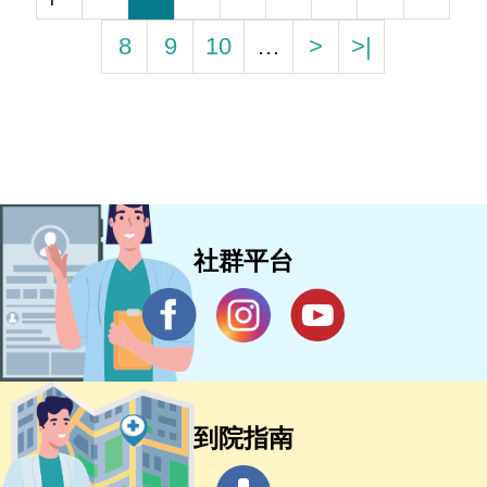
8
9
10
…
>
>|
社群平台
到院指南