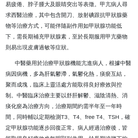
易疲倦、脖子腫大及眼睛突出等表徵。甲亢病人尋
求西醫治療，其中包含開刀、放射碘跟抗甲狀腺藥
物等治療方式，可能伴隨副作用如甲狀腺功能低
下，需長期補充甲狀腺素，至於長期服用甲亢藥物
則易出現皮膚過敏等症狀。
中醫藥用於治療甲狀腺機能亢進病人，根據中醫
病因病機，多為肝氣鬱滯，氣鬱化熱，痰瘀互結，
聚而成塊，臨床上靈活處方能取得良好療效與控
制。中醫臨床治療主要以舒肝解鬱、滋陰清熱、消
痰化瘀為治療方向，治療期間約需半年至一年時
間，同時輔以定期檢測T3、T4、free T4、TSH，確
定甲狀腺功能逐步回復正常。病人經過治療後，皆