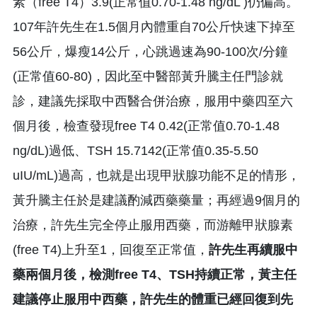
素（free T4）3.9(正常值0.70-1.48 ng/dL )仍偏高。
107年許先生在1.5個月內體重自70公斤快速下掉至
56公斤，爆瘦14公斤，心跳過速為90-100次/分鐘
(正常值60-80)，因此至中醫部黃升騰主任門診就
診，建議先採取中西醫合併治療，服用中藥四至六
個月後，檢查發現free T4 0.42(正常值0.70-1.48
ng/dL)過低、TSH 15.7142(正常值0.35-5.50
uIU/mL)過高，也就是出現甲狀腺功能不足的情形，
黃升騰主任於是建議酌減西藥藥量；再經過9個月的
治療，許先生完全停止服用西藥，而游離甲狀腺素
(free T4)上升至1，回復至正常值，
許先生再續服中
藥兩個月後，檢測free T4、TSH持續正常，黃主任
建議停止服用中西藥，許先生的體重已經回復到先