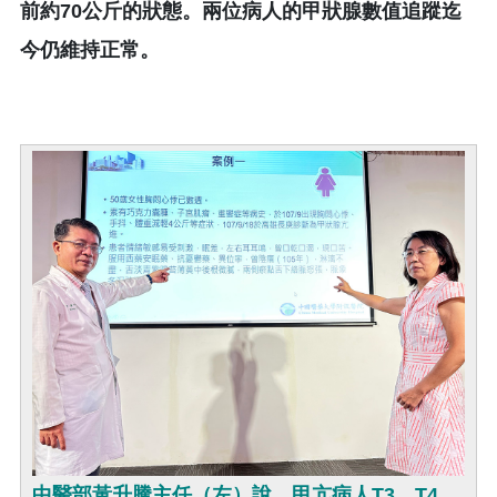
前約70公斤的狀態。兩位病人的甲狀腺數值追蹤迄
今仍維持正常。
中醫部黃升騰主任（左）說，甲亢病人T3、T4、