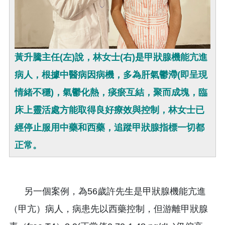
黃升騰主任(左)說，林女士(右)是甲狀腺機能亢進
病人，根據中醫病因病機，多為肝氣鬱滯(即呈現
情緒不穩)，氣鬱化熱，痰瘀互結，聚而成塊，臨
床上靈活處方能取得良好療效與控制，林女士已
經停止服用中藥和西藥，追蹤甲狀腺指標一切都
正常。
另一個案例，為56歲許先生是甲狀腺機能亢進
（甲亢）病人，病患先以西藥控制，但游離甲狀腺